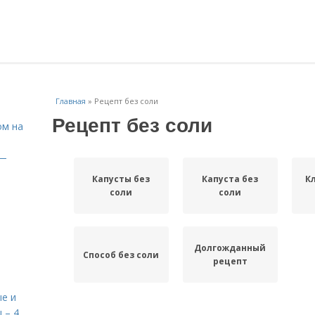
Главная
»
Рецепт без соли
Рецепт без соли
ом на
 —
Капусты без
Капуста без
К
соли
соли
Долгожданный
Способ без соли
рецепт
е и
 – 4