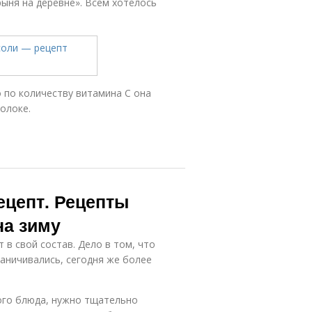
рыня на деревне». Всем хотелось
о по количеству витамина С она
олоке.
ецепт. Рецепты
на зиму
в свой состав. Дело в том, что
раничивались, сегодня же более
ого блюда, нужно тщательно