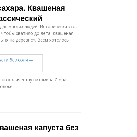
сахара. Квашеная
лассический
ля многих людей. Исторически этот
, чтобы хватило до лета. Квашеная
рыня на деревне». Всем хотелось
о по количеству витамина С она
олоке.
Квашеная капуста без