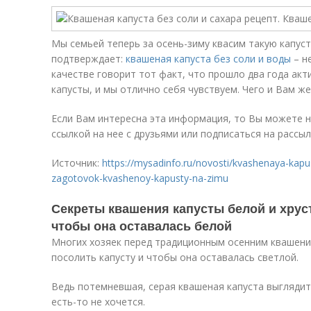
Мы семьей теперь за осень-зиму квасим такую капусту
подтверждает:
квашеная капуста без соли и воды
– не
качестве говорит тот факт, что прошло два года ак
капусты, и мы отлично себя чувствуем. Чего и Вам ж
Если Вам интересна эта информация, то Вы можете 
ссылкой на нее с друзьями или подписаться на рассыл
Источник:
https://mysadinfo.ru/novosti/kvashenaya-kapus
zagotovok-kvashenoy-kapusty-na-zimu
Секреты квашения капусты белой и хруст
чтобы она оставалась белой
Многих хозяек перед традиционным осенним квашение
посолить капусту и чтобы она оставалась светлой.
Ведь потемневшая, серая квашеная капуста выглядит
есть-то не хочется.