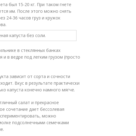
ета был 15-20 кг. При таком гнете
ается им. После этого можно снять
рез 24-36 часов груз и кружок
ва.
ильнике в стеклянных банках
я и в ведре под легким грузом (просто
кта зависит от сорта и сочности
ходит. Вкус в результате практически
ько капуста конечно намного мягче.
тличный салат и прекрасное
ое сочетание дает бессолевая
экспериментировать, можно
емолке подсолнечными семечками
е.