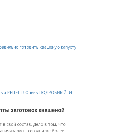
правильно готовить квашеную капусту
анный РЕЦЕПТ! Очень ПОДРОБНЫЙ! И
епты заготовок квашеной
в свой состав. Дело в том, что
раничивались, сегодня же более