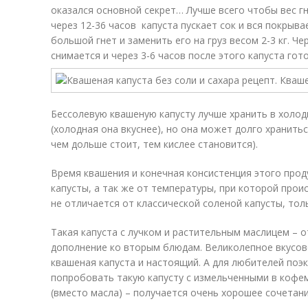
оказался основной секрет… Лучше всего чтобы вес гн
через 12-36 часов капуста пускает сок и вся покрыв
большой гнет и заменить его на груз весом 2-3 кг. Че
снимается и через 3-6 часов после этого капуста гото
Бессолевую квашеную капусту лучше хранить в холод
(холодная она вкуснее), но она может долго хранитьс
чем дольше стоит, тем кислее становится).
Время квашения и конечная консистенция этого проду
капусты, а так же от температуры, при которой проис
не отличается от классической соленой капусты, тол
Такая капуста с лучком и растительным маслицем – о
дополнение ко вторым блюдам. Великолепное вкусов
квашеная капуста и настоящий. А для любителей по
попробовать такую капусту с измельченными в коф
(вместо масла) – получается очень хорошее сочетани