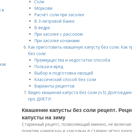
Соли
Моркови
 в
Расчёт соли при засолке
В 3-литровой банке
В ведре
При засолке с рассолом
При засолке кочанами
Как приготовить квашеную капусту без соли. Как 
без соли
Преимущества и недостатки способа
как
Польза и вред
Выбор и подготовка овощей
Классический способ без соли
Варианты рецептов
Видео квашеная капуста без соли (ч.5) Долгожд
про ДИЕТУ!
Квашение капусты без соли рецепт. Рец
капусты на зиму
Старинный рецепт, позволяющий именно, не включает 
понятия «закваска» и «засолка» в старину чётко разг