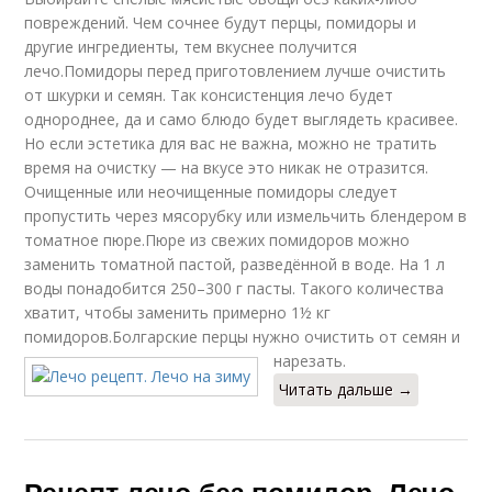
повреждений. Чем сочнее будут перцы, помидоры и
Лечо с томатной
Лечо с апельсинами
пастой
другие ингредиенты, тем вкуснее получится
лечо.Помидоры перед приготовлением лучше очистить
от шкурки и семян. Так консистенция лечо будет
однороднее, да и само блюдо будет выглядеть красивее.
Но если эстетика для вас не важна, можно не тратить
Лечо без томата
Лечо с медом
время на очистку — на вкусе это никак не отразится.
Очищенные или неочищенные помидоры следует
пропустить через мясорубку или измельчить блендером в
томатное пюре.Пюре из свежих помидоров можно
Лечо из болгарского
Лечо с острым
заменить томатной пастой, разведённой в воде. На 1 л
перца
перцем
воды понадобится 250–300 г пасты. Такого количества
хватит, чтобы заменить примерно 1½ кг
помидоров.Болгарские перцы нужно очистить от семян и
нарезать.
Лечо из острого
Читать дальше →
Острое лечо
перца