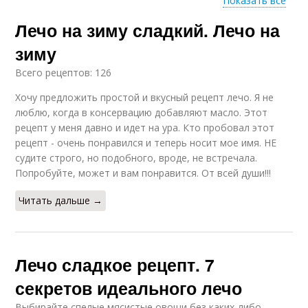
Показать все
Лечо на зиму сладкий. Лечо на
Вкусное лечо
Лечо с рисом
зиму
Всего рецептов: 126
Хочу предложить простой и вкусный рецепт лечо. Я не
Лечо из перца
Лечо без помидор
люблю, когда в консервацию добавляют масло. Этот
рецепт у меня давно и идет на ура. Кто пробовал этот
рецепт - очень понравился и теперь носит мое имя. НЕ
судите строго, но подобного, вроде, не встречала.
Попробуйте, может и вам понравится. От всей души!!!
Лечо без томатной
Лечо из перцев
пасты
Читать дальше →
Лечо в рассоле
Лечо в маринаде
Лечо сладкое рецепт. 7
секретов идеального лечо
Выбирайте спелые мясистые овощи без каких-либо