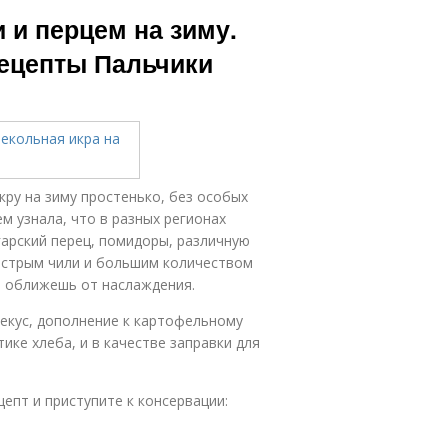
очная икра
 и перцем на зиму.
рецепты Пальчики
кру на зиму простенько, без особых
м узнала, что в разных регионах
гарский перец, помидоры, различную
 острым чили и большим количеством
ки оближешь от наслаждения.
ерекус, дополнение к картофельному
ке хлеба, и в качестве заправки для
епт и приступите к консервации: