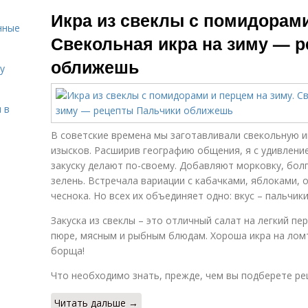
Икры из свеклы
С
свекольной
Икра из свеклы с помидорами
и
икры
нные
Свекольная икра на зиму — 
оближешь
у
 в
В советские времена мы заготавливали свекольную и
изысков. Расширив географию общения, я с удивление
закуску делают по-своему. Добавляют морковку, бол
зелень. Встречала вариации с кабачками, яблоками,
чеснока. Но всех их объединяет одно: вкус – пальчи
Закуска из свеклы – это отличный салат на легкий п
пюре, мясным и рыбным блюдам. Хороша икра на ломти
борща!
Что необходимо знать, прежде, чем вы подберете рец
Читать дальше →