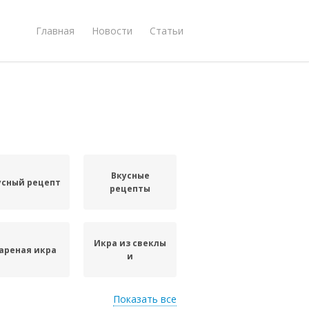
Главная
Новости
Статьи
Вкусные
усный рецепт
рецепты
Икра из свеклы
ареная икра
и
Показать все