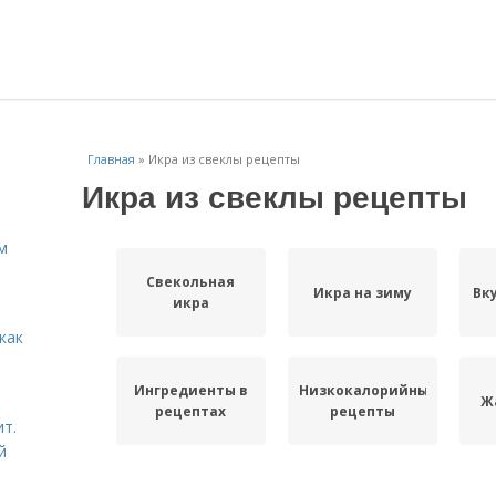
Главная
»
Икра из свеклы рецепты
Икра из свеклы рецепты
м
Свекольная
Икра на зиму
Вк
икра
как
Ингредиенты в
Низкокалорийные
Ж
рецептах
рецепты
ит.
й
Тосты из