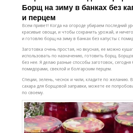
Борщ на зиму в банках без к
и перцем
Всем привет! Когда на огороде убираем последний у
красивые овощи, и чтобы сохранить урожай, и ничег
и готовлю борщ на зиму в банках без капусты с поми
Заготовка очень простая, но вкусная, ее можно кушат
использовать по назначению, готовить борщ. Борщов
без нее. Я делаю разные способы заготовок, сегодня
помидорами, свеклой и болгарским перцем.
Специи, зелень, чеснок и чили, кладите по желанию. 
сахара для борщовой заправки, можете ее попробова
по своему.