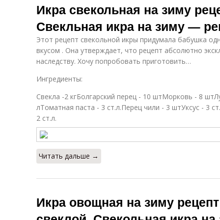
Икра свекольная на зиму рец
Свекльная икра на зиму — ре
Этот рецепт свекольной икры придумала бабушка одн
вкусом . Она утверждает, что рецепт абсолютно экск
наследству. Хочу попробовать приготовить…
Ингредиенты:
Свекла -2 кгБолгарский перец - 10 штМорковь - 8 штЛ
лТоматная паста - 3 ст.л.Перец чили - 3 штУксус - 3 с
2 ст.л.
Читать дальше →
Икра овощная на зиму рецепт
свеклой. Свекольная икра на