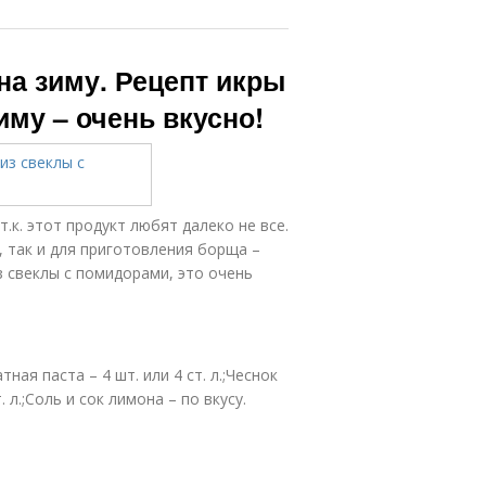
на зиму. Рецепт икры
иму – очень вкусно!
 т.к. этот продукт любят далеко не все.
, так и для приготовления борща –
з свеклы с помидорами, это очень
ная паста – 4 шт. или 4 ст. л.;Чеснок
 л.;Соль и сок лимона – по вкусу.