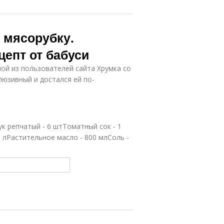
з мясорубку.
цепт от бабуси
ой из пользователей сайта Хрумка со
люзивный и достался ей по-
ук репчатый - 6 штТоматный сок - 1
т. лРастительное масло - 800 млСоль -