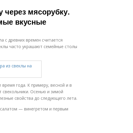
у через мясорубку.
амые вкусные
ла с древних времен считается
еклы часто украшают семейные столы
время года. К примеру, весной и в
т свекольники. Осенью и зимой
лезные свойства до следующего лета.
м салатом — винегретом и первым