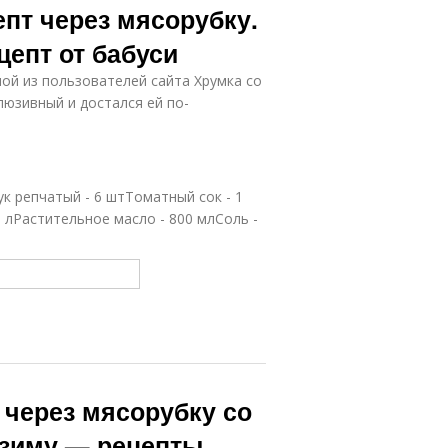
епт через мясорубку.
цепт от бабуси
ой из пользователей сайта Хрумка со
люзивный и достался ей по-
ук репчатый - 6 штТоматный сок - 1
т. лРастительное масло - 800 млСоль -
 через мясорубку со
 зиму — рецепты