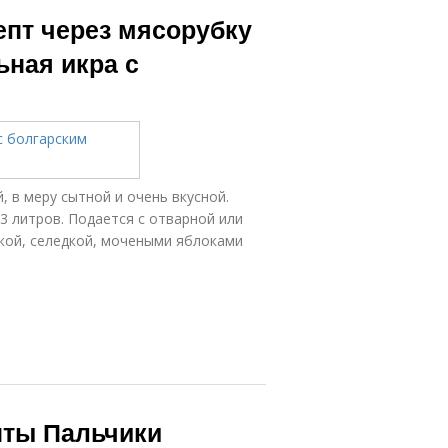
Икры из свеклы
свекольной
епт через мясорубку
и
икры
ьная икра с
Икра с
Икра из тыквы
майонезом
, в меру сытной и очень вкусной.
Икра в
Свекольная
3 литров. Подается с отварной или
ультиварке
закуска
кой, селедкой, мочеными яблоками
ра из красной
пты Пальчики