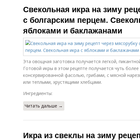
Икры по госту
Жареная икра
Свекольная икра на зиму рец
с болгарским перцем. Свекол
яблоками и баклажанами
Икра с паприкой
Вкусная икра
Эта овощная заготовка получается легкой, пикантной
Икры из
Икра из вареной
Готовой икры в этом рецепте получается чуть более 
вареной
м
консервированной фасолью, грибами, с мясной нарез
или теплыми, хрустящими хлебцами.
Свекольный
Ингредиенты:
Острая икра
Ик
салат
Читать дальше →
Икра из свеклы на зиму реце