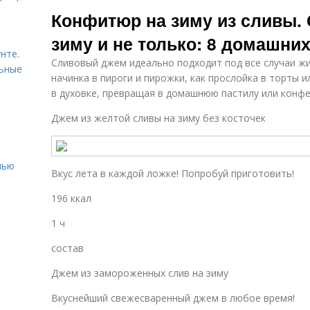
Жареные
Конфитюр на зиму из сливы.
рецепты
зиму и не только: 8 домашни
нте.
Сливовый джем идеально подходит под все случаи жиз
льные
начинка в пироги и пирожки, как прослойка в торты 
в духовке, превращая в домашнюю пастилу или конфе
Джем из желтой сливы на зиму без косточек
нью
Вкус лета в каждой ложке! Попробуй приготовить!
196 ккал
1 ч
состав
Джем из замороженных слив на зиму
Вкуснейший свежесваренный джем в любое время!