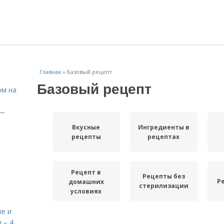
Главная
»
Базовый рецепт
Базовый рецепт
ом на
 —
Вкусные
Ингредиенты в
рецепты
рецептах
Рецепт в
Рецепты без
Р
домашних
стерилизации
условиях
е и
 – 4