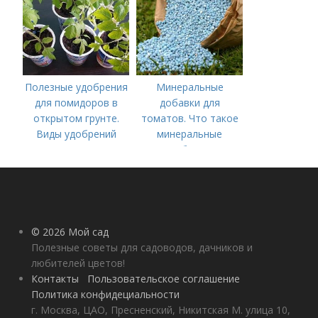
Полезные удобрения
Минеральные
для помидоров в
добавки для
открытом грунте.
томатов. Что такое
Виды удобрений
минеральные
удобрения
© 2026 Мой сад
Полезные советы для садоводов, дачников и
любителей цветов!
Контакты
Пользовательское соглашение
Политика конфидециальности
г. Москва, ЦАО, Пресненский, Никитская М. улица 10,