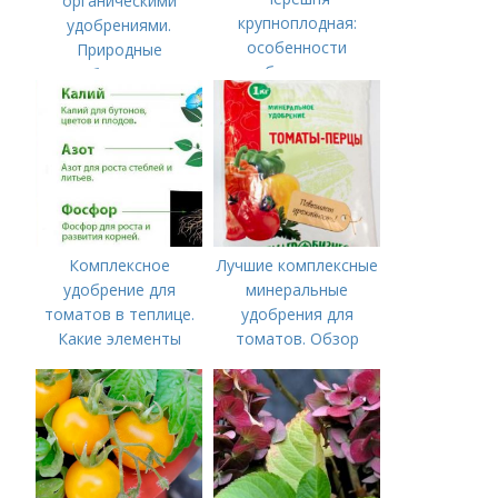
органическими
крупноплодная:
удобрениями.
особенности
Природные
субкультуры
удобрения для
подкормки "по листу"
Комплексное
Лучшие комплексные
удобрение для
минеральные
томатов в теплице.
удобрения для
Какие элементы
томатов. Обзор
нужны томатам,
лучших минеральных
особенности их
удобрений для
внесения
томатов: правила
внесения в почву