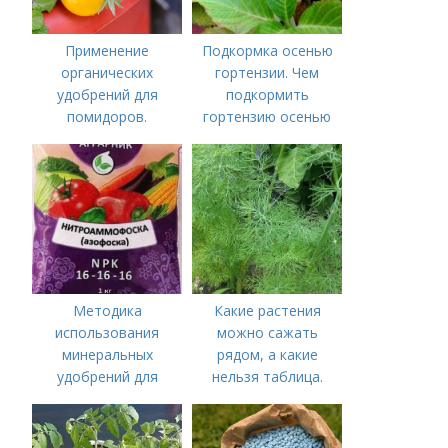
Применение
Подкормка осенью
органических
гортензии. Чем
удобрений для
подкормить
помидоров.
гортензию осенью
Органические
удобрения для
томатов
Методика
Какие растения
использования
можно сажать
минеральных
рядом, а какие
удобрений для
нельзя таблица.
томатов.
Хорошие соседи
Минеральное
питание