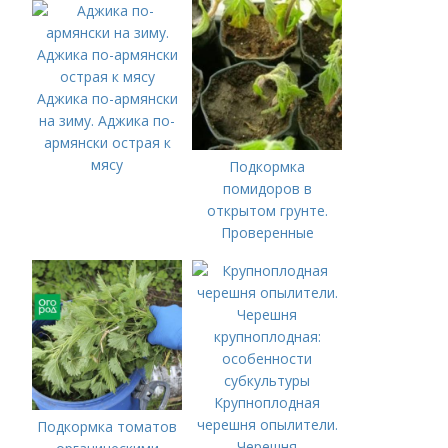
Аджика по-армянски
на зиму. Аджика по-
армянски острая к
мясу
Подкормка
помидоров в
открытом грунте.
Проверенные
органические и
минеральные
удобрения
Крупноплодная
черешня опылители.
Подкормка томатов
Черешня