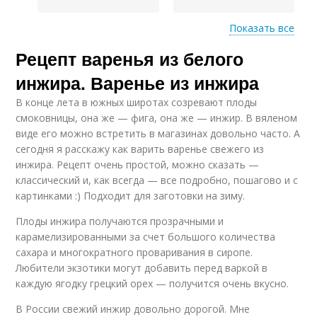
Показать все
Рецепт варенья из белого
Варение из сушеного
Варение с
инжира
добавлением
инжира. Варенье из инжира
В конце лета в южных широтах созревают плоды
смоковницы, она же — фига, она же — инжир. В вяленом
виде его можно встретить в магазинах довольно часто. А
Варение с инжиром
Варения из инжира
сегодня я расскажу как варить варенье свежего из
инжира. Рецепт очень простой, можно сказать —
классический и, как всегда — все подробно, пошагово и с
картинками :) Подходит для заготовки на зиму.
Плоды инжира получаются прозрачными и
карамелизированными за счет большого количества
сахара и многократного проваривания в сиропе.
Любители экзотики могут добавить перед варкой в
каждую ягодку грецкий орех — получится очень вкусно.
В России свежий инжир довольно дорогой. Мне