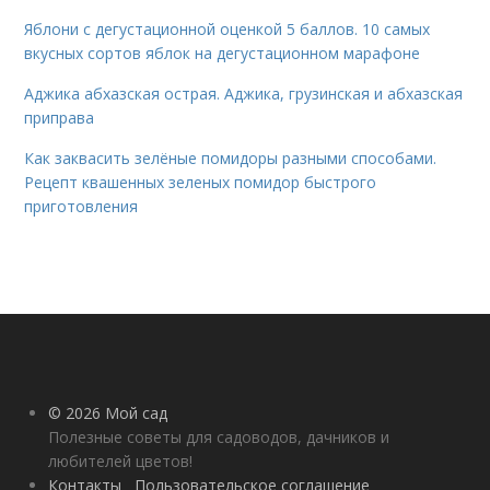
Яблони с дегустационной оценкой 5 баллов. 10 самых
вкусных сортов яблок на дегустационном марафоне
Аджика абхазская острая. Аджика, грузинская и абхазская
приправа
Как заквасить зелёные помидоры разными способами.
Рецепт квашенных зеленых помидор быстрого
приготовления
© 2026 Мой сад
Полезные советы для садоводов, дачников и
любителей цветов!
Контакты
Пользовательское соглашение