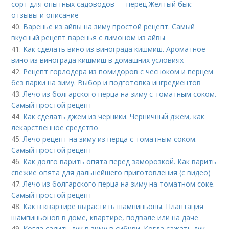
сорт для опытных садоводов — перец Желтый бык:
отзывы и описание
40.
Варенье из айвы на зиму простой рецепт. Самый
вкусный рецепт варенья с лимоном из айвы
41.
Как сделать вино из винограда кишмиш. Ароматное
вино из винограда кишмиш в домашних условиях
42.
Рецепт горлодера из помидоров с чесноком и перцем
без варки на зиму. Выбор и подготовка ингредиентов
43.
Лечо из болгарского перца на зиму с томатным соком.
Самый простой рецепт
44.
Как сделать джем из черники. Черничный джем, как
лекарственное средство
45.
Лечо рецепт на зиму из перца с томатным соком.
Самый простой рецепт
46.
Как долго варить опята перед заморозкой. Как варить
свежие опята для дальнейшего приготовления (с видео)
47.
Лечо из болгарского перца на зиму на томатном соке.
Самый простой рецепт
48.
Как в квартире вырастить шампиньоны. Плантация
шампиньонов в доме, квартире, подвале или на даче
49.
Когда садить лук в зиму в сибири. Когда сажать лук