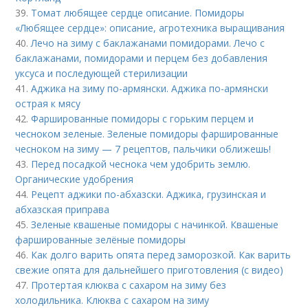
39.
Томат любящее сердце описание. Помидоры
«Любящее сердце»: описание, агротехника выращивания
40.
Лечо на зиму с баклажанами помидорами. Лечо с
баклажанами, помидорами и перцем без добавления
уксуса и последующей стерилизации
41.
Аджика на зиму по-армянски. Аджика по-армянски
острая к мясу
42.
Фаршированные помидоры с горьким перцем и
чесноком зеленые. Зеленые помидоры фаршированные
чесноком на зиму — 7 рецептов, пальчики оближешь!
43.
Перед посадкой чеснока чем удобрить землю.
Органические удобрения
44.
Рецепт аджики по-абхазски. Аджика, грузинская и
абхазская приправа
45.
Зеленые квашеные помидоры с начинкой. Квашеные
фаршированные зелёные помидоры
46.
Как долго варить опята перед заморозкой. Как варить
свежие опята для дальнейшего приготовления (с видео)
47.
Протертая клюква с сахаром на зиму без
холодильника. Клюква с сахаром на зиму