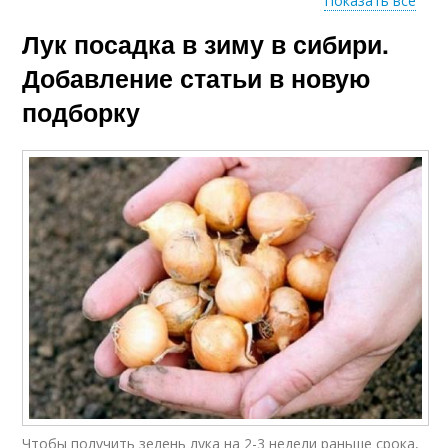
Показать все
Лук посадка в зиму в сибири.
Посадки в открытый
грунт
Добавление статьи в новую
подборку
Чтобы получить зелень лука на 2-3 недели раньше срока,