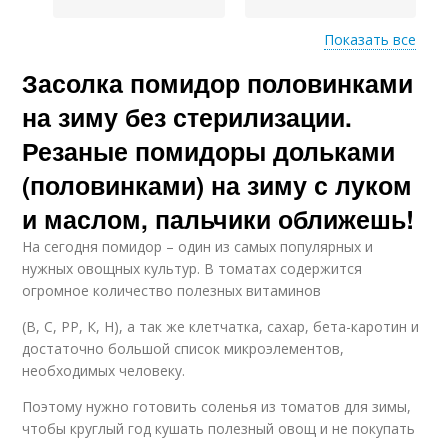
Показать все
Засолка помидор половинками
Помидоры на зиму
Соленые помидоры
на зиму без стерилизации.
Резаные помидоры дольками
(половинками) на зиму с луком
Помидоры в банках
Бочковые помидоры
и маслом, пальчики оближешь!
На сегодня помидор – один из самых популярных и
нужных овощных культур. В томатах содержится
огромное количество полезных витаминов
Помидоры в
Помидоры в
собственном соку
домашних условиях
(В, С, РР, К, Н), а так же клетчатка, сахар, бета-каротин и
достаточно большой список микроэлементов,
необходимых человеку.
Поэтому нужно готовить соленья из томатов для зимы,
Помидоры со сливами
Литровая банка
чтобы круглый год кушать полезный овощ и не покупать