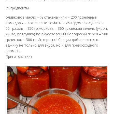
Ингредиенты:
оливковое масло – ½ стакана;чили – 200 гр;зеленые
помидоры – 4 кг;спелые томаты – 250 гр;хмели-сунели –
50 гр;соль – 150 гр;морковь – 360 гр;свежая зелень (укроп,
кинза, петрушка) по вкусу;зеленый болгарский перец – 500
гр;чеснок – 300 гр.Интересно! Специи добавляются в
аджику не только для вкуса, но и для превосходного
аромата.
Приготовление