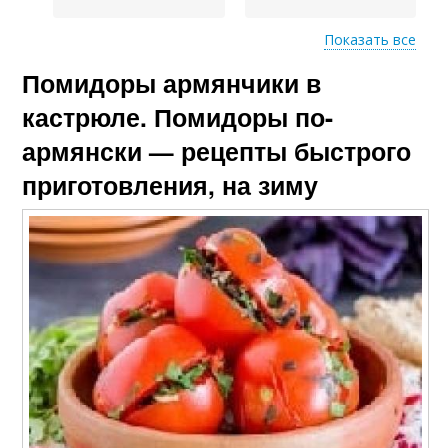
Показать все
Помидоры армянчики в
Армянчики из
Помидоры с чесноком
зеленых помидор
кастрюле. Помидоры по-
армянски — рецепты быстрого
приготовления, на зиму
Малосольные
Острые помидоров-
помидоры
армянчики
Помидоры по
Бурые помидоры
классическому
рецепту
Зеленые помидоры
Помидоры в пакете