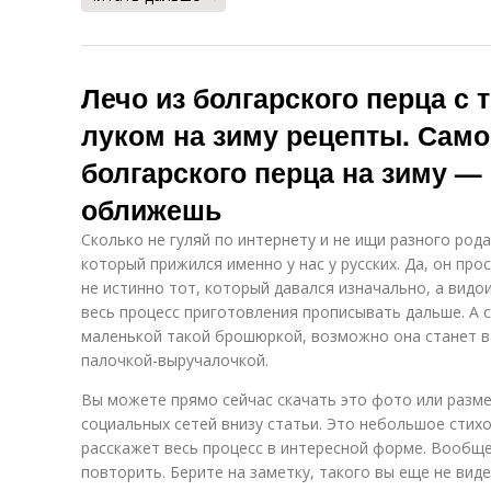
Лечо из
Лечо с
помидор
морковкой
Лечо из болгарского перца с
луком на зиму рецепты. Само
Лечо с
болгарского перца на зиму —
Ароматное лечо
баклажаном
оближешь
Сколько не гуляй по интернету и не ищи разного рода
Лечо из
который прижился именно у нас у русских. Да, он пр
Перец с медом
болгарского
то
не истинно тот, который давался изначально, а видо
сладкого
весь процесс приготовления прописывать дальше. А 
маленькой такой брошюркой, возможно она станет 
палочкой-выручалочкой.
Рецепты с
Перец без
Н
перцем
уксуса
Вы можете прямо сейчас скачать это фото или разме
социальных сетей внизу статьи. Это небольшое стих
расскажет весь процесс в интересной форме. Вообще
повторить. Берите на заметку, такого вы еще не виде
Лечо в
Овощное лечо