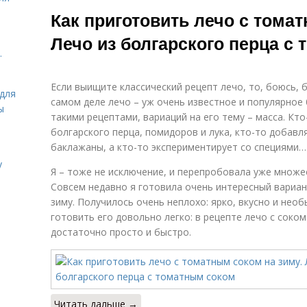
Лечо с
Лечо в
Как приготовить лечо с тома
томатным соком
томатном соке
Лечо из болгарского перца с
.
Лечо без уксуса
Лечо в духовке
м
Если выищите классический рецепт лечо, то, боюсь, 
для
самом деле лечо – уж очень известное и популярное б
ы
такими рецептами, вариаций на его тему – масса. Кто
болгарского перца, помидоров и лука, кто-то добавл
Лечо с
Лечо с рисом
баклажаны, а кто-то экспериментирует со специями…
морковью
то
у
Я – тоже не исключение, и перепробовала уже множе
Совсем недавно я готовила очень интересный вариан
зиму. Получилось очень неплохо: ярко, вкусно и нео
Настоящий лечо
Лечо с медом
С
готовить его довольно легко: в рецепте лечо с соко
достаточно просто и быстро.
Лечо из
Перец в томате
жареных
б
баклажан
Читать дальше →