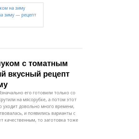
соусом
Перец в
Лечо без
томатной
помидор
заливке
Перец в
 луком с томатным
Вкусные перцы
матной пасте
ый вкусный рецепт
му
Перцы в
Вкусное лечо
Изначально его готовили только со
матном соусе
крутили на мясорубке, а потом этот
то уходит довольно много времени,
вовалась, и появились варианты с
ет качественным, то заготовка тоже