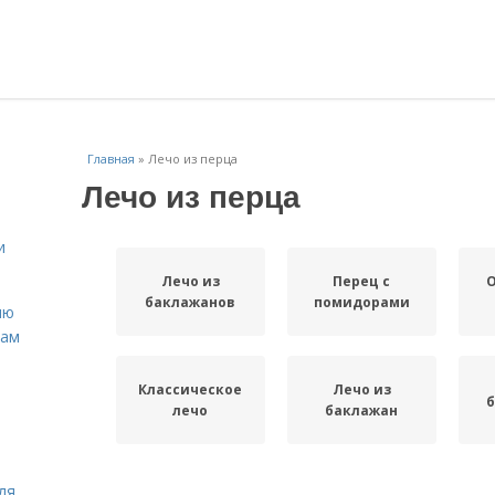
Главная
»
Лечо из перца
Лечо из перца
и
Лечо из
Перец с
баклажанов
помидорами
ню
нам
Классическое
Лечо из
б
лечо
баклажан
ля