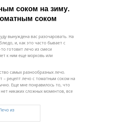
Лечо из
Острое лечо
тным соком на зиму.
сладкого
 томатным соком
Лечо в
Лечо на
ультиварке
сковороде
буду вынуждена вас разочаровать. На
людо, и, как это часто бывает с
-то готовит лечо из смеси
яет к ним еще морковь или
Перец в
Перец с
матном соке
морковью
ство самых разнообразных лечо.
т – рецепт лечо с томатным соком на
бычно. Еще мне понравилось то, что
ок из перца
Болгарское лечо
м нет никаких сложных моментов, все
Лечо с
Перец без
аклажанами
добавления