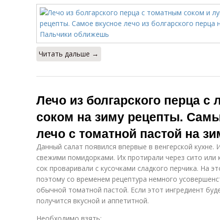
томатном соусе
Лечо с сладкого
Бархатное лечо
Читать дальше →
Перец в
Лечо из болгарского перца с
Острый перец
томатном пюре
то
соком на зиму рецепты. Сам
лечо с томатной пастой на зи
Перцы в
Измельченные
Данный салат появился впервые в венгерской кухне. 
томатном соке
перцы
то
свежими помидорками. Их протирали через сито или 
сок проваривали с кусочками сладкого перчика. На э
поэтому со временем рецептура немного усовершенст
обычной томатной пастой. Если этот ингредиент буд
получится вкусной и аппетитной.
Необходимо взять: