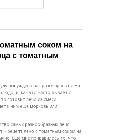
 томатным соком на
ерца с томатным
буду вынуждена вас разочаровать. На
людо, и, как это часто бывает с
-то готовит лечо из смеси
яет к ним еще морковь или
ство самых разнообразных лечо.
т – рецепт лечо с томатным соком на
бычно. Еще мне понравилось то, что