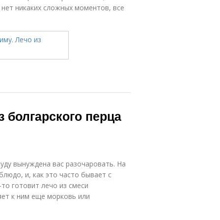
м нет никаких сложных моментов, все
з болгарского перца
буду вынуждена вас разочаровать. На
людо, и, как это часто бывает с
-то готовит лечо из смеси
яет к ним еще морковь или