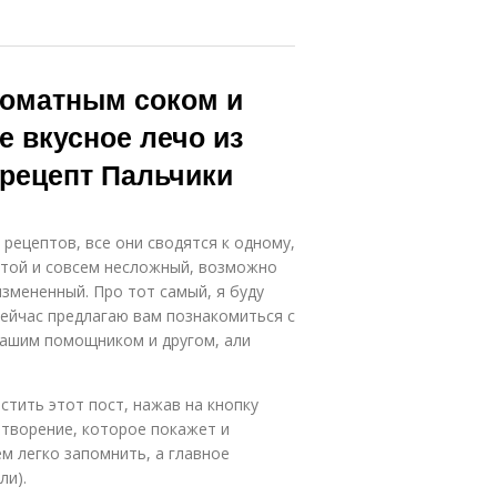
Болгарский
Болгарские
перец
перцы
 томатным соком и
е вкусное лечо из
Перец с
Лечо с томатной
 рецепт Пальчики
томатной
пастой
пастой
 рецептов, все они сводятся к одному,
остой и совсем несложный, возможно
Перец с
Лечо из перцев
матным соком
измененный. Про тот самый, я буду
сейчас предлагаю вам познакомиться с
вашим помощником и другом, али
атуральное
Перец в
лечо
мультиварке
стить этот пост, нажав на кнопку
отворение, которое покажет и
м легко запомнить, а главное
Лечо с
ли).
Лечо с перцем
томатным