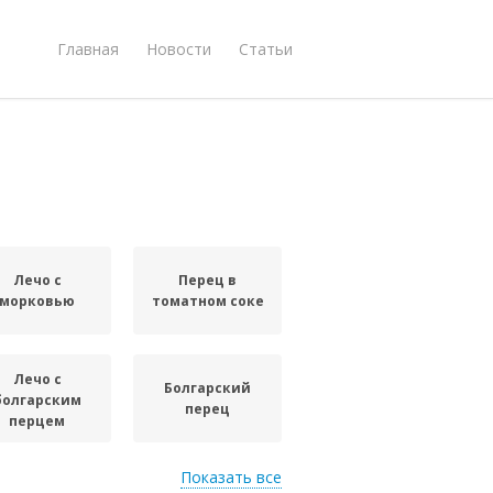
Главная
Новости
Статьи
Лечо с
Перец в
морковью
томатном соке
Лечо с
Болгарский
болгарским
перец
перцем
Показать все
Перец с