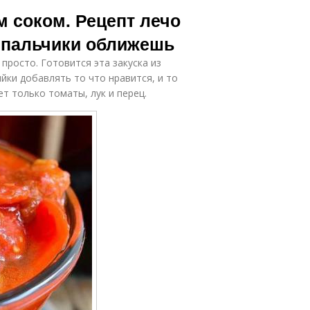
Перец с
томатной
м соком. Рецепт лечо
томатным соком
пастой
у пальчики оближешь
просто. Готовится эта закуска из
Паста из
Сладкий перец
олгарского
йки добавлять то что нравится, и то
перца
т только томаты, лук и перец.