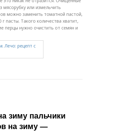
е это никак не отразится. Очищенные
з мясорубку или измельчить
ров можно заменить томатной пастой,
 г пасты. Такого количества хватит,
е перцы нужно очистить от семян и
на зиму пальчики
ов на зиму —