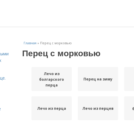
Главная
»
Перец с морковью
Перец с морковью
ными
х
Лечо из
це.
Перец на зиму
болгарского
перца
Лечо из перца
Лечо из перцев
е