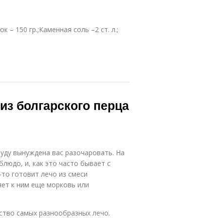
 – 150 гр.;Каменная соль –2 ст. л.;
 из болгарского перца
буду вынуждена вас разочаровать. На
людо, и, как это часто бывает с
-то готовит лечо из смеси
яет к ним еще морковь или
ство самых разнообразных лечо.