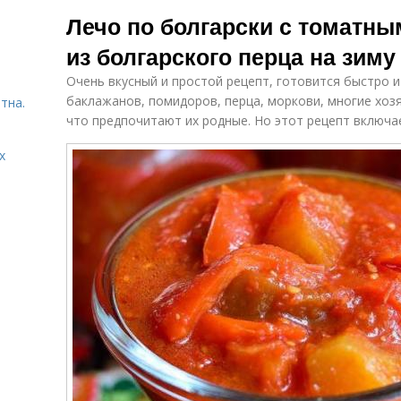
Заготовки из
Консервированный
Лечо по болгарски с томатны
перца
перец
из болгарского перца на зим
Очень вкусный и простой рецепт, готовится быстро и 
Рецепт с
Сок с морковью
б
баклажанов, помидоров, перца, моркови, многие хозя
тна.
морковью
что предпочитают их родные. Но этот рецепт включае
х
Перец в томате