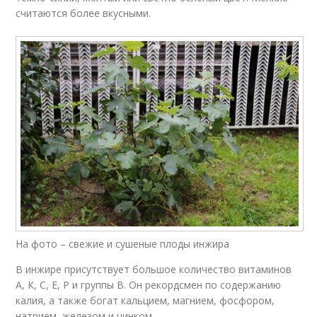
считаются более вкусными.
На фото – свежие и сушеные плоды инжира
В инжире присутствует большое количество витаминов
А, К, С, Е, Р и группы В. Он рекордсмен по содержанию
калия, а также богат кальцием, магнием, фосфором,
натрием, железом и цинком.