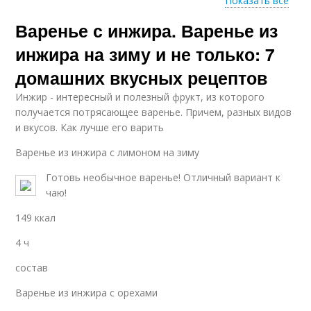
Показать все
Варенье с инжира. Варенье из
Варение из сушеного
Джема из инжира
инжира
инжира на зиму и не только: 7
домашних вкусных рецептов
Инжир - интересный и полезный фрукт, из которого
Инжир на зиму
Заготовки из инжира
получается потрясающее варенье. Причем, разных видов
и вкусов. Как лучше его варить
Варенье из инжира с лимоном на зиму
Готовь необычное варенье! Отличный вариант к
чаю!
149 ккал
4 ч
состав
Варенье из инжира с орехами