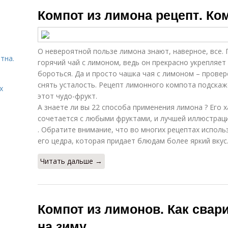
Классический
Пряный компот
Компот из лимона рецепт. Ко
компот
О невероятной пользе лимона знают, наверное, все. 
Компот с
Компот из
тна.
лимоном
сухофруктов
горячий чай с лимоном, ведь он прекрасно укрепляе
бороться. Да и просто чашка чая с лимоном – прове
снять усталость. Рецепт лимонного компота подскаж
х
этот чудо-фрукт.
А знаете ли вы 22 способа применения лимона ? Его 
сочетается с любыми фруктами, и лучшей иллюстраци
. Обратите внимание, что во многих рецептах исполь
его цедра, которая придает блюдам более яркий вкус
Читать дальше →
Компот из лимонов. Как свар
на зиму