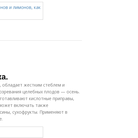
а.
 обладает жестким стеблем и
озревания целебных плодов — осень.
изготавливают кислотные приправы,
 может включать также
сины, сухофрукты. Применяют в
е.