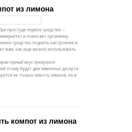
Варение из
Компот из
мпот из лимона
лимона
вишни
При простуде первое средство –
Лимон в
Компот из
кастрюле
абрикос
т иммунитет и помогает организму
ренное средство поднять настроение и
ет вам, как еще можно использовать
характерный вкус прекрасно
ей этому будут два лимонных десерта
зуется не только мякоть лимона, но и
.
ить компот из лимона