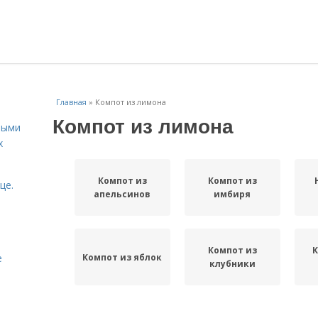
Главная
»
Компот из лимона
Компот из лимона
ными
х
Компот из
Компот из
це.
апельсинов
имбиря
Компот из
Компот из яблок
е
клубники