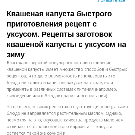
Показать все
Квашеная капуста быстрого
Капусты с яблочным
Капусты за сутки
уксусом
приготовления рецепт с
уксусом. Рецепты заготовок
квашеной капусты с уксусом на
Капуста с куркумой
Быстрая капуста
зиму
Благодаря широкой популярности, приготовление
квашеной капусты имеет множество способов и быстрых
рецептов, что дало возможность использовать это
Капуста с чесноком
Капуста за сутки
блюдо не только в качестве закусок на столе, но и
применять в различных системах питания (например,
сыроедение или в блюдах правильного питания).
Чаще всего, в таких рецептах отсутствует,и перец, а само
Сочная капуста
Капусты в рассоле
блюдо не заправляется растительным маслом. Однако,
несмотря на это, вкусовые качества продукта мало чем
отличаются от классического варианта — капуста
остаётся такой же сочной и