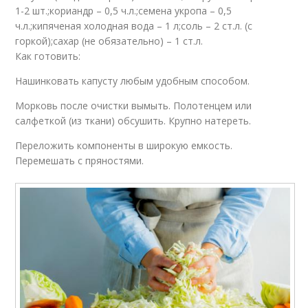
1-2 шт.;кориандр – 0,5 ч.л.;семена укропа – 0,5
ч.л.;кипяченая холодная вода – 1 л;соль – 2 ст.л. (с
горкой);сахар (не обязательно) – 1 ст.л.
Как готовить:
Нашинковать капусту любым удобным способом.
Морковь после очистки вымыть. Полотенцем или
салфеткой (из ткани) обсушить. Крупно натереть.
Переложить компоненты в широкую емкость.
Перемешать с пряностями.