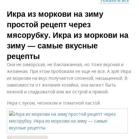
Показать все
Икра из моркови на зиму
Икры в мультиварке
Свекольная икра
простой рецепт через
мясорубку. Икра из моркови на
зиму — самые вкусные
Продукты для
Икра на зиму
морковной икры
рецепты
Она не заморская, не баклажанная, но тоже вкусная и
желанная. При этом пробовали ее еще не все. А зря! Икра
из моркови на вкус получается сложной, насыщенной. В
Икра из вареной
зависимости от желания хозяйки, она может быть
нежной и сладковатой или же острой и пряной.
Икра с луком, чесноком и томатной пастой