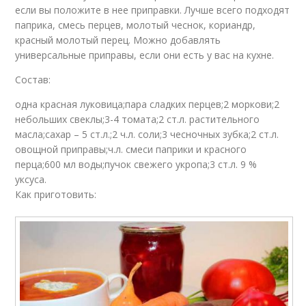
если вы положите в нее приправки. Лучше всего подходят
паприка, смесь перцев, молотый чеснок, кориандр,
красный молотый перец. Можно добавлять
универсальные приправы, если они есть у вас на кухне.
Состав:
одна красная луковица;пара сладких перцев;2 моркови;2
небольших свеклы;3-4 томата;2 ст.л. растительного
масла;сахар – 5 ст.л.;2 ч.л. соли;3 чесночных зубка;2 ст.л.
овощной приправы;ч.л. смеси паприки и красного
перца;600 мл воды;пучок свежего укропа;3 ст.л. 9 %
уксуса.
Как приготовить: