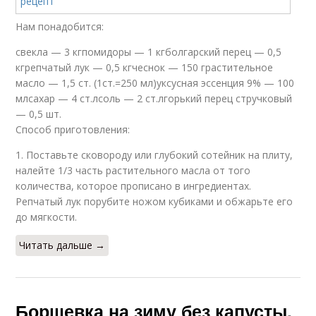
Нам понадобится:
свекла — 3 кгпомидоры — 1 кгболгарский перец — 0,5
кгрепчатый лук — 0,5 кгчеснок — 150 грастительное
масло — 1,5 ст. (1ст.=250 мл)уксусная эссенция 9% — 100
млсахар — 4 ст.лсоль — 2 ст.лгорький перец стручковый
— 0,5 шт.
Способ приготовления:
1. Поставьте сковороду или глубокий сотейник на плиту,
налейте 1/3 часть растительного масла от того
количества, которое прописано в ингредиентах.
Репчатый лук порубите ножом кубиками и обжарьте его
до мягкости.
Читать дальше →
Борщевка на зиму без капусты.