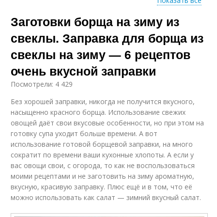
Показать все
Заготовки борща на зиму из
Ингредиенты для
Заправки для борща
заправка
свеклы. Заправка для борща из
свеклы на зиму — 6 рецептов
очень вкусной заправки
Заправка со свеклой
Заправки с капустой
и
Посмотрели: 4 429
Без хорошей заправки, никогда не получится вкусного,
насыщенно красного борща. Использование свежих
овощей даёт свои вкусовые особенности, но при этом на
Простая заправка
Заправка из свеклы и
готовку супа уходит больше времени. А вот
использование готовой борщевой заправки, на много
сократит по времени ваши кухонные хлопоты. А если у
вас овощи свои, с огорода, то как не воспользоваться
моими рецептами и не заготовить на зиму ароматную,
Свекольная заправка
Заправка с капустой
вкусную, красивую заправку. Плюс ещё и в том, что её
можно использовать как салат — зимний вкусный салат.