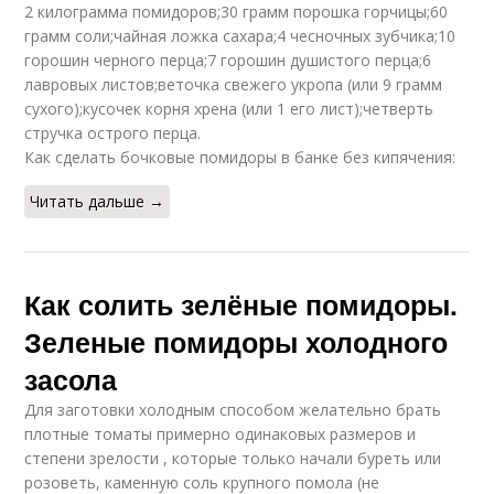
2 килограмма помидоров;30 грамм порошка горчицы;60
грамм соли;чайная ложка сахара;4 чесночных зубчика;10
горошин черного перца;7 горошин душистого перца;6
лавровых листов;веточка свежего укропа (или 9 грамм
сухого);кусочек корня хрена (или 1 его лист);четверть
стручка острого перца.
Как сделать бочковые помидоры в банке без кипячения:
Читать дальше →
Как солить зелёные помидоры.
Зеленые помидоры холодного
засола
Для заготовки холодным способом желательно брать
плотные томаты примерно одинаковых размеров и
степени зрелости , которые только начали буреть или
розоветь, каменную соль крупного помола (не