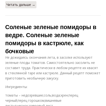
Читать дальше →
Соленые зеленые помидоры в
ведре. Соленые зеленые
помидоры в кастрюле, как
бочковые
Не дожидаясь окончания лета, в засолке используют
зеленые плоды томатов. Самостоятельно засолить не
составит труда. Практически в любом рецепте их квасят
в стеклянной таре или кастрюле. Данный рецепт поможет
приготовить необычную закуску.
Ингредиенты:
томаты – недозревшие;соль;вода;хрен;перец
черный;перец горошком;вишневые
листья;чеснок;лавровый лист.