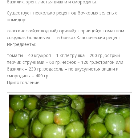
базилик, хрен, листья вишни и смородины.
Существует несколько рецептов бочковых зеленых
помидор:
классический;холодный;горячий;с горчицей;в томатном
соку;«как бочковые» — в банках.Классический рецепт
Ингредиенты:
томаты – 40 кг;укроп – 1 кг;петрушка – 200 гр.;острый
перчик стручками – 60 гр.;чеснок – 120 гр.;эстрагон или
базилик – 230 гр.;водасоль – по вкусулистья вишни и
смородины – 400 гр.
Приготовление: