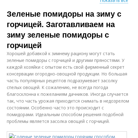
Показать все
Зеленые помидоры на зиму с
Помидоры с сухой
Томаты в кастрюле
горчицей
горчицей. Заготавливаем на
зиму зеленые помидоры с
горчицей
Хорошей добавкой к зимнему рациону могут стать
зеленые помидоры с горчицей и другими пряностями. У
каждой хозяйки с опытом есть свой фирменный секрет
консервации огородно-овощной продукции. Но большая
часть популярных рецептов подразумевает засолку
спелых овощей. К сожалению, не всегда погода
благосклонна к пожеланиям дачников. Иногда случается
так, что часть урожая приходится снимать в недозрелом
состоянии. Особенно часто это происходит с
помидорами. Идеальным способом решения подобной
проблемы является засолка овощей с горчицей.