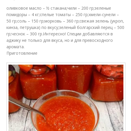
оливковое масло – ½ стакана;чили – 200 гр;зеленые
помидоры – 4 кг;спелые томаты – 250 гр;хмели-сунели –
50 гр;соль – 150 гр;морковь – 360 гр;свежая зелень (укроп,
кинза, петрушка) по вкусу;зеленый болгарский перец – 500
гр;чеснок – 300 гр.Интересно! Специи добавляются в
аджику не только для вкуса, но и для превосходного
аромата.
Приготовление