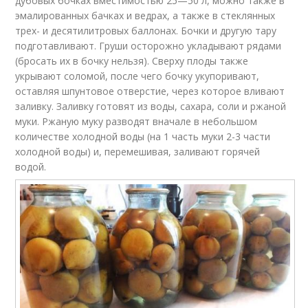
дубовых бочках вместимостью 25—50 л, можно также в
эмалированных бачках и ведрах, а также в стеклянных
трех- и десятилитровых баллонах. Бочки и другую тару
подготавливают. Груши осторожно укладывают рядами
(бросать их в бочку нельзя). Сверху плоды также
укрывают соломой, после чего бочку укупоривают,
оставляя шпунтовое отверстие, через которое вливают
заливку. Заливку готовят из воды, сахара, соли и ржаной
муки. Ржаную муку разводят вначале в небольшом
количестве холодной воды (на 1 часть муки 2-3 части
холодной воды) и, перемешивая, заливают горячей
водой.