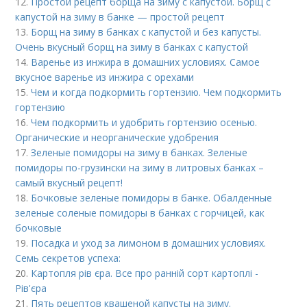
12.
Простой рецепт борща на зиму с капустой. Борщ с
капустой на зиму в банке — простой рецепт
13.
Борщ на зиму в банках с капустой и без капусты.
Очень вкусный борщ на зиму в банках с капустой
14.
Варенье из инжира в домашних условиях. Самое
вкусное варенье из инжира с орехами
15.
Чем и когда подкормить гортензию. Чем подкормить
гортензию
16.
Чем подкормить и удобрить гортензию осенью.
Органические и неорганические удобрения
17.
Зеленые помидоры на зиму в банках. Зеленые
помидоры по-грузински на зиму в литровых банках –
самый вкусный рецепт!
18.
Бочковые зеленые помидоры в банке. Обалденные
зеленые соленые помидоры в банках с горчицей, как
бочковые
19.
Посадка и уход за лимоном в домашних условиях.
Семь секретов успеха:
20.
Картопля рів єра. Все про ранній сорт картоплі -
Рів'єра
21.
Пять рецептов квашеной капусты на зиму.