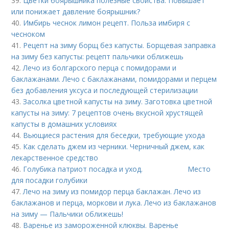
39.
Цветки боярышника полезные свойства. Повышает
или понижает давление боярышник?
40.
Имбирь чеснок лимон рецепт. Польза имбиря с
чесноком
41.
Рецепт на зиму борщ без капусты. Борщевая заправка
на зиму без капусты: рецепт пальчики оближешь
42.
Лечо из болгарского перца с помидорами и
баклажанами. Лечо с баклажанами, помидорами и перцем
без добавления уксуса и последующей стерилизации
43.
Засолка цветной капусты на зиму. Заготовка цветной
капусты на зиму: 7 рецептов очень вкусной хрустящей
капусты в домашних условиях
44.
Вьющиеся растения для беседки, требующие ухода
45.
Как сделать джем из черники. Черничный джем, как
лекарственное средство
46.
Голубика патриот посадка и уход. Место
для посадки голубики
47.
Лечо на зиму из помидор перца баклажан. Лечо из
баклажанов и перца, моркови и лука. Лечо из баклажанов
на зиму — Пальчики оближешь!
48.
Варенье из замороженной клюквы. Варенье