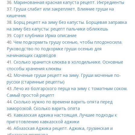
36.
Маринованная красная капуста рецепт. Ингредиенты
37.
Груша слабит или закрепляет. Влияние груши на
кишечник
38.
Борщ рецепт на зиму без капусты. Борщевая заправка
на зиму без капусты: рецепт пальчики оближешь
39.
Сорт клубники Ирма описание
40.
Чем подкормить грушу осенью, чтобы плодоносила.
Руководство по подкормке груши осенью для
начинающих садоводов
41.
Сколько хранится клюква в холодильнике. Основные
способы хранения клюквы
42.
Моченые груши рецепт на зиму. Груши моченые по-
русски (старинные рецепты)
43.
Лечо из болгарского перца на зиму с томатным соком.
Самый простой рецепт
44.
Сколько нужно по времени варить опята перед
заморозкой. Сколько варить опята
45.
Кавказская аджика настоящая. Лучшие подходы к
приготовлению кавказской аджики
46.
Абхазская Аджика рецепт. Аджика, грузинская и
абхазская приправа