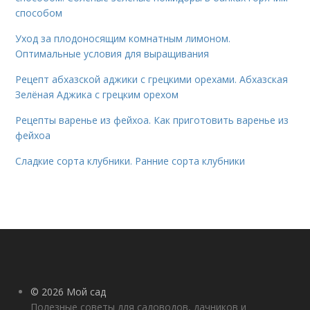
способом
Уход за плодоносящим комнатным лимоном.
Оптимальные условия для выращивания
Рецепт абхазской аджики с грецкими орехами. Абхазская
Зелёная Аджика с грецким орехом
Рецепты варенье из фейхоа. Как приготовить варенье из
фейхоа
Сладкие сорта клубники. Ранние сорта клубники
© 2026 Мой сад
Полезные советы для садоводов, дачников и