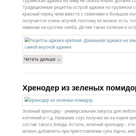
Грузинская аджика на зиму не обязательно должна со
Традиционные рецепты острой аджики по-грузински с
красный перец чили вместе с семенами и большое ко
получается очень жгучей, поэтому ее можно есть то
намазав на кусочек хлеба. Детям такая соленая и ос
Читать дальше →
Хренодер из зеленых помидо
Зеленый хренодер - универсальная закуска для любог
копчений и т.д. Название соус получил из-за корня х
состав такого блюда. Кстати, зеленый хренодер - это и 
можно добавлять при приготовлении супа Харчо, мясно