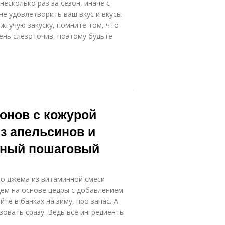
есколько раз за сезон, иначе с
не удовлетворить ваш вкус и вкусы
 жгучую закуску, помните том, что
ень слезоточив, поэтому будьте
онов с кожурой
з апельсинов и
бный пошаговый
го джема из витаминной смеси
дем на основе цедры с добавлением
йте в банках на зиму, про запас. А
зовать сразу. Ведь все ингредиенты