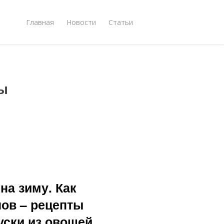
Главная
Новости
Статьи
ы
на зиму. Как
нов – рецепты
уски из овощей