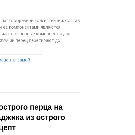
 пастообразной консистенции. Состав
и ее компонентами являются
арианте основные компоненты для
 Жгучий перец перетирают до
острого перца на
аджика из острого
цепт