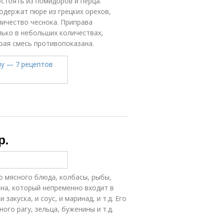
стоять из помидоров и перца.
одержат пюре из грецких орехов,
личество чеснока. Приправа
лько в небольших количествах,
трая смесь противопоказана.
р.
о мясного блюда, колбасы, рыбы,
рена, который непременно входит в
закуска, и соус, и маринад, и т.д. Его
го рагу, зельца, буженины и т.д.