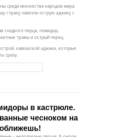
рны среди множества народов мира.
шу страну завезли острую аджику с
в сладкого перца, помидор,
матные травы и острый перец.
строй, кавказской аджики, которые
ь сразу.
идоры в кастрюле.
ванные чесноком на
 оближешь!
леные – недозрелые овощи. В сыром