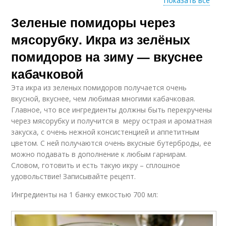
Показать все
Зеленые помидоры через
Помидор с яблоками
Помидор с морковью
мясорубку. Икра из зелёных
помидоров на зиму — вкуснее
кабачковой
Помидор с
Помидор без моркови
болгарским перцем
Эта икра из зеленых помидоров получается очень
вкусной, вкуснее, чем любимая многими кабачковая.
Главное, что все ингредиенты должны быть перекручены
через мясорубку и получится в меру острая и ароматная
Хреновина с
закуска, с очень нежной консистенцией и аппетитным
Закуска под икру
помидорами
цветом. С ней получаются очень вкусные бутерброды, ее
можно подавать в дополнение к любым гарнирам.
Словом, готовить и есть такую икру – сплошное
удовольствие! Записывайте рецепт.
Острая икра
Ингредиенты на 1 банку емкостью 700 мл: