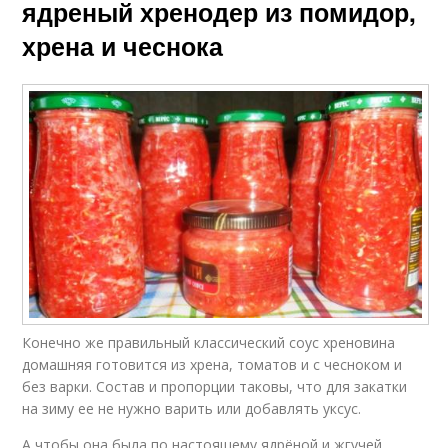
ядреный хренодер из помидор,
хрена и чеснока
Конечно же правильный классический соус хреновина
домашняя готовится из хрена, томатов и с чесноком и
без варки. Состав и пропорции таковы, что для закатки
на зиму ее не нужно варить или добавлять уксус.
А чтобы она была по настоящему ядрёной и жгучей