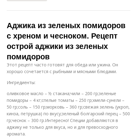
Аджика из зеленых помидоров
с хреном и чесноком. Рецепт
острой аджики из зеленых
помидоров
Этот рецепт часто готовят для обеда или ужина. Он
хорошо сочетается с рыбными и мясными блюдами.
Ингредиенты:
оливковое масло – ½ стакана;чили – 200 гр;зеленые
помидоры – 4 кг;спелые томаты – 250 гр;хмели-сунели –
50 гр;соль – 150 гр;морковь – 360 гр;свежая зелень (укроп,
кинза, петрушка) по вкусу;зеленый болгарский перец – 500
гр;чеснок – 300 гр.Интересно! Специи добавляются в
аджику не только для вкуса, но и для превосходного
аромата.