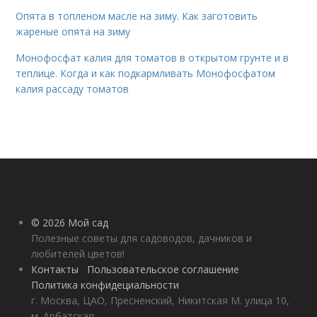
Опята в топленом масле на зиму. Как заготовить
жареные опята на зиму
Монофосфат калия для томатов в открытом грунте и в
теплице. Когда и как подкармливать Монофосфатом
калия рассаду томатов
© 2026 Мой сад
Полезные советы для садоводов, дачников и
любителей цветов!
Контакты
Пользовательское соглашение
Политика конфидециальности
г. Москва, ЦАО, Пресненский, Никитская М. улица 10,
м. Арбатская