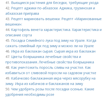
41.
Вьющиеся растения для беседки, требующие ухода
42.
Рецепт аджики по-абхазски. Аджика, грузинская и
абхазская приправа
43.
Рецепт мариновать вешенки. Рецепт «Маринованные
вешенки»:
44.
Картофель венета характеристика. Характеристика и
описание сорта
45.
Посадка Семейного лука под зиму на Урале. Когда
сажать семейный лук под зиму и можно ли на Урале
46.
Икра из баклажан сырая. Сырая икра из баклажан
47.
Цветы боярышника лечебные свойства и
противопоказания. Лечебные свойства боярышника
48.
Как уничтожить поросль сливы на участке. Как
избавиться от сливовой поросли на садовом участке
49.
Кабачково баклажанная икра через мясорубку на
зиму. Икра из кабачков и баклажанов на зиму
50.
Чем удобрять розы после посадки осенью. Какие
удобрения необходимы розе