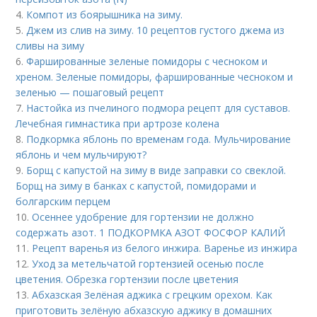
4.
Компот из боярышника на зиму.
5.
Джем из слив на зиму. 10 рецептов густого джема из
сливы на зиму
6.
Фаршированные зеленые помидоры с чесноком и
хреном. Зеленые помидоры, фаршированные чесноком и
зеленью — пошаговый рецепт
7.
Настойка из пчелиного подмора рецепт для суставов.
Лечебная гимнастика при артрозе колена
8.
Подкормка яблонь по временам года. Мульчирование
яблонь и чем мульчируют?
9.
Борщ с капустой на зиму в виде заправки со свеклой.
Борщ на зиму в банках с капустой, помидорами и
болгарским перцем
10.
Осеннее удобрение для гортензии не должно
содержать азот. 1 ПОДКОРМКА АЗОТ ФОСФОР КАЛИЙ
11.
Рецепт варенья из белого инжира. Варенье из инжира
12.
Уход за метельчатой гортензией осенью после
цветения. Обрезка гортензии после цветения
13.
Абхазская Зелёная аджика с грецким орехом. Как
приготовить зелёную абхазскую аджику в домашних