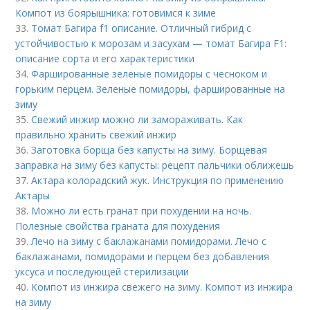
Компот из боярышника: готовимся к зиме
33.
Томат Багира f1 описание. Отличный гибрид с
устойчивостью к морозам и засухам — томат Багира F1:
описание сорта и его характеристики
34.
Фаршированные зеленые помидоры с чесноком и
горьким перцем. Зеленые помидоры, фаршированные на
зиму
35.
Свежий инжир можно ли замораживать. Как
правильно хранить свежий инжир
36.
Заготовка борща без капусты на зиму. Борщевая
заправка на зиму без капусты: рецепт пальчики оближешь
37.
Актара колорадский жук. Инструкция по применению
Актары
38.
Можно ли есть гранат при похудении на ночь.
Полезные свойства граната для похудения
39.
Лечо на зиму с баклажанами помидорами. Лечо с
баклажанами, помидорами и перцем без добавления
уксуса и последующей стерилизации
40.
Компот из инжира свежего на зиму. Компот из инжира
на зиму