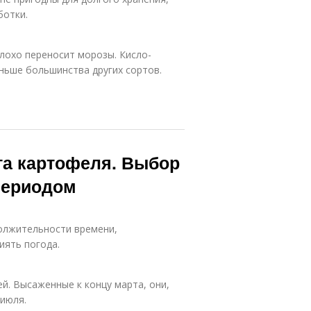
ботки.
плохо переносит морозы. Кисло-
ньше большинства других сортов.
та картофеля. Выбор
периодом
олжительности времени,
иять погода.
й. Высаженные к концу марта, они,
 июля.