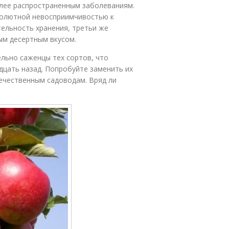
олее распространенным заболеваниям.
солютной невосприимчивостью к
тельность хранения, третьи же
ым десертным вкусом.
ельно саженцы тех сортов, что
дцать назад. Попробуйте заменить их
ечественным садоводам. Вряд ли