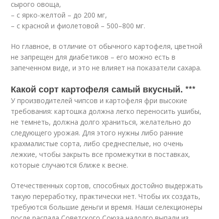
сырого овоща,
– с ярко-желтой – до 200 мг,
– с красной и фиолетовой – 500–800 мг.
Но главное, в отличие от обычного картофеля, цветной
не запрещен для диабетиков – его можно есть в
запеченном виде, и это не влияет на показатели сахара.
Какой сорт картофеля самый вкусный. ***
У производителей чипсов и картофеля фри высокие
требования: картошка должна легко переносить ушибы,
не темнеть, должна долго храниться, желательно до
следующего урожая. Для этого нужны либо ранние
крахмалистые сорта, либо среднеспелые, но очень
лежкие, чтобы закрыть все промежутки в поставках,
которые случаются ближе к весне.
Отечественных сортов, способных достойно выдержать
такую переработку, практически нет. Чтобы их создать,
требуются большие деньги и время. Наши селекционеры
после распада Советского Союза надолго выпали из