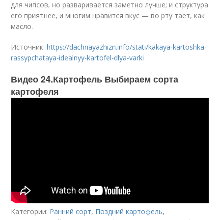
для чипсов, но разваривается заметно лучше; и структура
его приятнее, и многим нравится вкус — во рту тает, как
масло.
Источник:
https://dachnayazhizn.info/stati/kakaya-kartoshka-
rassypchataya-idealnyy-kartofel-dlya-varki
Видео 24.Картофель Выбираем сорта
картофеля
Категории:
Ранний сорт
,
Поздний картофель
,