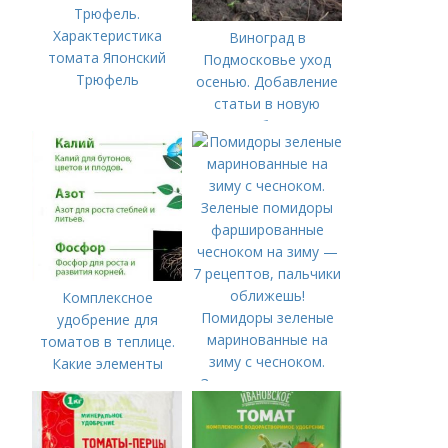
Трюфель.
Характеристика
Виноград в
томата Японский
Подмосковье уход
Трюфель
осенью. Добавление
статьи в новую
подборку
Комплексное
Помидоры зеленые
удобрение для
маринованные на
томатов в теплице.
зиму с чесноком.
Какие элементы
Зеленые помидоры
нужны томатам,
фаршированные
особенности их
чесноком на зиму —
внесения