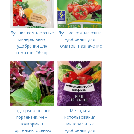
7 рецептов, пальчики
оближешь!
Лучшие комплексные
Лучшие комплексные
минеральные
удобрения для
удобрения для
томатов. Назначение
томатов. Обзор
лучших минеральных
удобрений для
томатов: правила
внесения в почву
Подкормка осенью
Методика
гортензии. Чем
использования
подкормить
минеральных
гортензию осенью
удобрений для