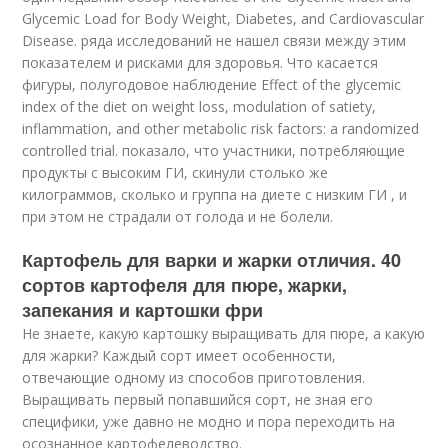
Glycemic Load for Body Weight, Diabetes, and Cardiovascular
Disease. ряда исследований не нашел связи между этим
показателем и рисками для здоровья. Что касается
фигуры, полугодовое наблюдение
Effect of the glycemic
index of the diet on weight loss, modulation of satiety,
inflammation, and other metabolic risk factors: a randomized
controlled trial. показало, что участники, потребляющие
продукты с высоким ГИ, скинули столько же
килограммов, сколько и группа на диете с низким ГИ , и
при этом не страдали от голода и не болели.
Картофель для варки и жарки отличия. 40
сортов картофеля для пюре, жарки,
запекания и картошки фри
Не знаете, какую картошку выращивать для пюре, а какую
для жарки? Каждый сорт имеет особенности,
отвечающие одному из способов приготовления.
Выращивать первый попавшийся сорт, не зная его
специфики, уже давно не модно и пора переходить на
осознанное картофелеводство.