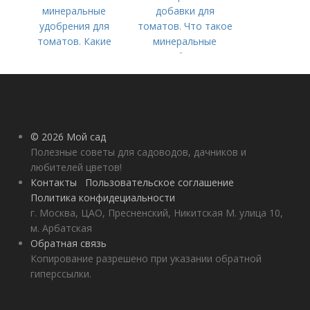
минеральные
добавки для
удобрения для
томатов. Что такое
томатов. Какие
минеральные
средства
удобрения
используются для
культуры
© 2026 Мой сад
Полезные советы для садоводов, дачников и
любителей цветов!
Контакты
Пользовательское соглашение
Политика конфидециальности
г. Москва, ЦАО, Пресненский, Никитская М. улица 10,
м. Арбатская
Обратная связь
Копирование разрешено при указании обратной
гиперссылки.