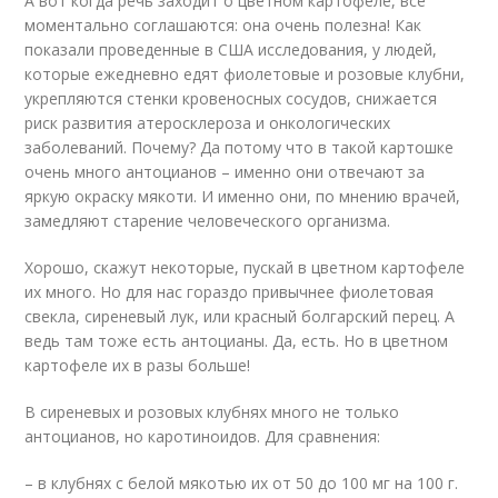
А вот когда речь заходит о цветном картофеле, все
моментально соглашаются: она очень полезна! Как
показали проведенные в США исследования, у людей,
которые ежедневно едят фиолетовые и розовые клубни,
укрепляются стенки кровеносных сосудов, снижается
риск развития атеросклероза и онкологических
заболеваний. Почему? Да потому что в такой картошке
очень много антоцианов – именно они отвечают за
яркую окраску мякоти. И именно они, по мнению врачей,
замедляют старение человеческого организма.
Хорошо, скажут некоторые, пускай в цветном картофеле
их много. Но для нас гораздо привычнее фиолетовая
свекла, сиреневый лук, или красный болгарский перец. А
ведь там тоже есть антоцианы. Да, есть. Но в цветном
картофеле их в разы больше!
В сиреневых и розовых клубнях много не только
антоцианов, но каротиноидов. Для сравнения:
– в клубнях с белой мякотью их от 50 до 100 мг на 100 г.