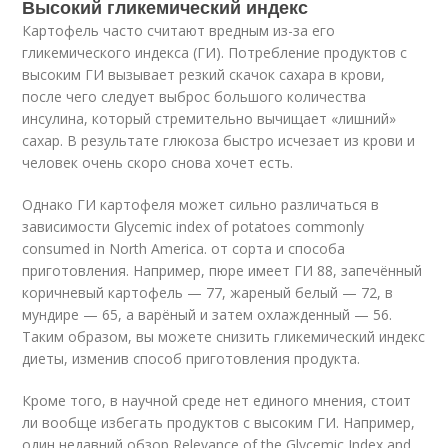
Высокий гликемический индекс
Картофель часто считают вредным из-за его
гликемического индекса (ГИ). Потребление продуктов с
высоким ГИ вызывает резкий скачок сахара в крови,
после чего следует выброс большого количества
инсулина, который стремительно вычищает «лишний»
сахар. В результате глюкоза быстро исчезает из крови и
человек очень скоро снова хочет есть.
Однако ГИ картофеля может сильно различаться в
зависимости
Glycemic index of potatoes commonly
consumed in North America. от сорта и способа
приготовления. Например, пюре имеет ГИ 88, запечённый
коричневый картофель — 77, жареный белый — 72, в
мундире — 65, а варёный и затем охлажденный — 56.
Таким образом, вы можете снизить гликемический индекс
диеты, изменив способ приготовления продукта.
Кроме того, в научной среде нет единого мнения, стоит
ли вообще избегать продуктов с высоким ГИ. Например,
один недавний обзор
Relevance of the Glycemic Index and