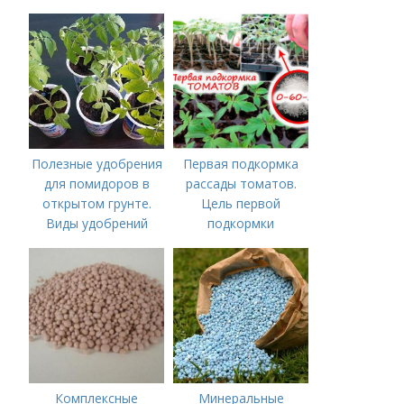
томатов.
Минеральное
питание
Полезные удобрения
Первая подкормка
для помидоров в
рассады томатов.
открытом грунте.
Цель первой
Виды удобрений
подкормки
Комплексные
Минеральные