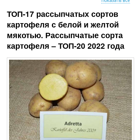
Показать все
ТОП-17 рассыпчатых сортов
Картофель для
Картофель на любой
чипсов
картофеля с белой и желтой
мякотью. Рассыпчатые сорта
картофеля – ТОП-20 2022 года
Картофель по
Поздний картофель
алфавиту
Картофель для варки
Цветной картофель