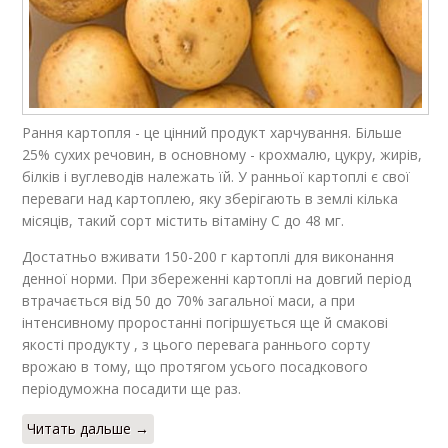
Рання картопля - це цінний продукт харчування. Більше
25% сухих речовин, в основному - крохмалю, цукру, жирів,
білків і вуглеводів належать їй. У ранньої картоплі є свої
переваги над картоплею, яку зберігають в землі кілька
місяців, такий сорт містить вітаміну C до 48 мг.
Достатньо вживати 150-200 г картоплі для виконання
денної норми. При збереженні картоплі на довгий період
втрачається від 50 до 70% загальної маси, а при
інтенсивному проростанні погіршується ще й смакові
якості продукту , з цього перевага раннього сорту
врожаю в тому, що протягом усього посадкового
періодуможна посадити ще раз.
Читать дальше →