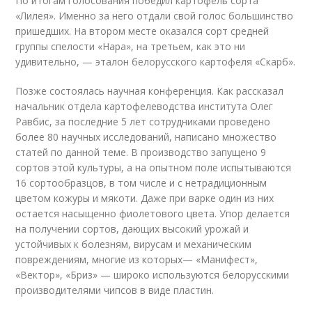
По итогам голосования победил картофель сорта
«Лилея». Именно за него отдали свой голос большинство
пришедших. На втором месте оказался сорт средней
группы спелости «Нара», на третьем, как это ни
удивительно, — эталон белорусского картофеля «Скарб».
Позже состоялась научная конференция. Как рассказал
начальник отдела картофелеводства института Олег
Равбис, за последние 5 лет сотрудниками проведено
более 80 научных исследований, написано множество
статей по данной теме. В производство запущено 9
сортов этой культуры, а на опытном поле испытываются
16 сортообразцов, в том числе и с нетрадиционным
цветом кожуры и мякоти. Даже при варке один из них
остается насыщенно фиолетового цвета. Упор делается
на получении сортов, дающих высокий урожай и
устойчивых к болезням, вирусам и механическим
повреждениям, многие из которых— «Манифест»,
«Вектор», «Бриз» — широко используются белорусскими
производителями чипсов в виде пластин.