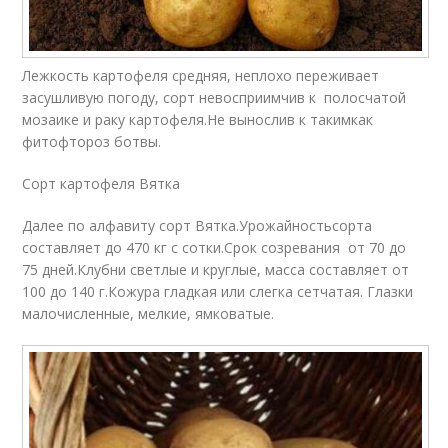
Лежкость картофеля средняя, неплохо переживает
засушливую погоду, сорт невосприимчив к полосчатой
мозаике и раку картофеля.Не вынослив к такимкак
фитофтороз ботвы.
Сорт картофеля Вятка
Далее по алфавиту сорт Вятка.Урожайностьсорта
составляет до 470 кг с сотки.Срок созревания от 70 до
75 дней.Клубни светлые и круглые, масса составляет от
100 до 140 г.Кожура гладкая или слегка сетчатая. Глазки
малочисленные, мелкие, ямковатые.