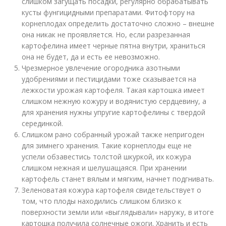
слишком загущать посадки, регулярно обрабатывать
кусты фунгицидными препаратами. Фитофтору на
корнеплодах определить достаточно сложно – внешне
она никак не проявляется. Но, если разрезанная
картофелина имеет черные пятна внутри, храниться
она не будет, да и есть ее невозможно.
Чрезмерное увлечение огородника азотными
удобрениями и пестицидами тоже сказывается на
лежкости урожая картофеля. Такая картошка имеет
слишком нежную кожуру и водянистую сердцевину, а
для хранения нужны упругие картофелины с твердой
серединкой.
Слишком рано собранный урожай также непригоден
для зимнего хранения. Такие корнеплоды еще не
успели обзавестись толстой шкуркой, их кожура
слишком нежная и шелушащаяся. При хранении
картофель станет вялым и мягким, начнет подгнивать.
Зеленоватая кожура картофеля свидетельствует о
том, что плоды находились слишком близко к
поверхности земли или «выглядывали» наружу, в итоге
картошка получила солнечные ожоги. Хранить и есть