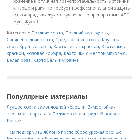
хранение и отличная транспортабельность. Устойчив
к парше и раку, но требует профессиональной защиты
от колорадских жуков, лучше всего препаратами: АТО
Жук , Жукoff .
Категории:
Поздние сорта
,
Поздний картофель
,
Среднепоздние сорта
,
Среднеранние сорта
,
Крупный
сорт
,
Крупные сорта
,
Картофель с красной
,
Картошки с
красной
,
Розовая кожура
,
Картошки с желтой мякотью
,
Белая роза
,
Картофель в украине
Популярные материалы
Лучшие сорта самоплодной черешни. Зимостойкая
черешня – сорта для Подмосковья и средней полосы
России
Чем подкормить яблоню после сбора урожая осенью.
Когда удобрять яблоню осенью: оптимальные сроки по