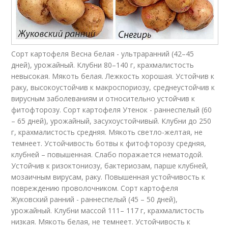
Сорт картофеля Весна белая - ультраранний (42–45
дней), урожайный. Клубни 80–140 г, крахмалистость
невысокая. Мякоть белая. Лежкость хорошая. Устойчив к
раку, высокоустойчив к макроспориозу, среднеустойчив к
вирусным заболеваниям и относительно устойчив к
фитофторозу. Сорт картофеля Утенок - раннеспелый (60
– 65 дней), урожайный, засухоустойчивый. Клубни до 250
г, крахмалистость средняя. Мякоть светло-желтая, не
темнеет. Устойчивость ботвы к фитофторозу средняя,
клубней – повышенная. Слабо поражается нематодой.
Устойчив к ризоктониозу, бактериозам, парше клубней,
мозаичным вирусам, раку. Повышенная устойчивость к
повреждению проволочником. Сорт картофеля
Жуковский ранний - раннеспелый (45 – 50 дней),
урожайный. Клубни массой 111– 117 г, крахмалистость
низкая. Мякоть белая, не темнеет. Устойчивость к