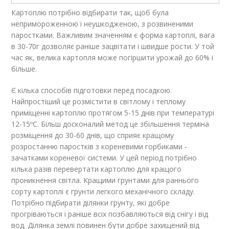
Картоплю потрібно відбирати так, щоб була
непримороженною і неушкодженою, з розвиненими
паростками. Важливим значенням є форма картоплі, вага
в 30-70г дозволяє раніше зацвітати і швидше рости. У той
час як, велика картопля може погіршити урожай до 60% і
більше.
Є кілька способів підготовки перед посадкою.
Найпростіший це розмістити в світлому і теплому
приміщенні картоплю протягом 5-15 днів при температурі
12-15ºC. Більш досконалий метод це збільшення терміна
розміщення до 30-60 днів, що сприяє кращому
розростанню паростків з кореневими горбиками -
зачатками кореневої системи. У цей період потрібно
кілька разів перевертати картоплю для кращого
проникнення світла. Кращими грунтами для раннього
сорту картоплі є грунти легкого механічного складу.
Потрібно підбирати ділянки грунту, які добре
прогріваються і раніше всіх позбавляються від снігу і від
вод. Ділянка землі повинен бути добре захищений від