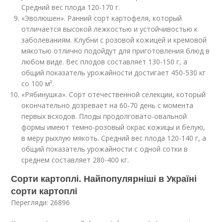
Средний вес плода 120-170 г.
«Эволюшен». Ранний сорт картофеля, который
отличается высокой лежкостью и устойчивостью к
заболеваниям. Клубни с розовой кожицей и кремовой
мякотью отлично подойдут для приготовления блюд в
любом виде. Вес плодов составляет 130-150 г, а
общий показатель урожайности достигает 450-530 кг
со 100 м².
«Рябинушка». Сорт отечественной селекции, который
окончательно дозревает на 60-70 день с момента
первых всходов. Плоды продолговато-овальной
формы имеют темно-розовый окрас кожицы и белую,
в меру рыхлую мякоть. Средний вес плода 120-140 г, а
общий показатель урожайности с одной сотки в
среднем составляет 280-400 кг.
Сорти картоплі. Найпопулярніші в Україні
сорти картоплі
Перегляди: 26896