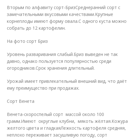
Вторым по алфавиту сорт-БризСреднеранний сорт с
замечательными вкусовыми качествами.Крупные
корнеплоды имеют форму овала.С одного куста можно
собрать до 12 картофелин.
На фото сорт Бриз
Уровень разваривания слабый.Бриз выведен не так
давно, однако пользуется популярностью среди
огородников.Срок хранения длительный.
Урожай имеет привлекательный внешний вид, что даёт
ему преимущество при продажах.
Сорт Венета
Венета-скороспелый сорт массой около 100
грамм.Имеют округлые клубни, мякоть жёлтая.Кожура
желтого цвета и гладкаяЛежкость картофеля средняя,
неплохо переживает засушливую погоду, сорт