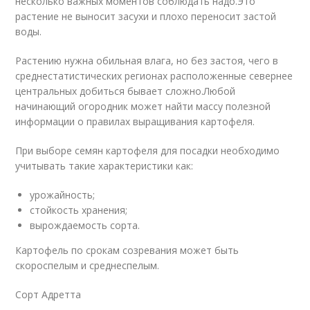
несколько важных моментов соблюдать надо.Это
растение не выносит засухи и плохо переносит застой
воды.
Растению нужна обильная влага, но без застоя, чего в
среднестатистических регионах расположенные севернее
центральных добиться бывает сложно.Любой
начинающий огородник может найти массу полезной
информации о правилах выращивания картофеля.
При выборе семян картофеля для посадки необходимо
учитывать такие характеристики как:
урожайность;
стойкость хранения;
вырождаемость сорта.
Картофель по срокам созревания может быть
скороспелым и среднеспелым.
Сорт Адретта