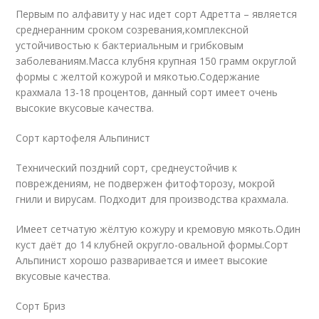
Первым по алфавиту у нас идет сорт Адретта – является
среднеранним сроком созревания,комплексной
устойчивостью к бактериальным и грибковым
заболеваниям.Масса клубня крупная 150 грамм округлой
формы с желтой кожурой и мякотью.Содержание
крахмала 13-18 процентов, данный сорт имеет очень
высокие вкусовые качества.
Сорт картофеля Альпинист
Технический поздний сорт, среднеустойчив к
повреждениям, не подвержен фитофторозу, мокрой
гнили и вирусам. Подходит для производства крахмала.
Имеет сетчатую жёлтую кожуру и кремовую мякоть.Один
куст даёт до 14 клубней округло-овальной формы.Сорт
Альпинист хорошо разваривается и имеет высокие
вкусовые качества.
Сорт Бриз