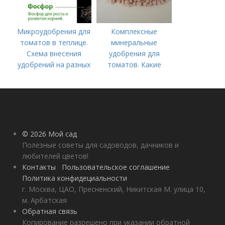
Микроудобрения для
Комплексные
томатов в теплице.
минеральные
Схема внесения
удобрения для
удобрений на разных
томатов. Какие
этапах развития
средства
помидоров
используются для
культуры
© 2026 Мой сад
Полезные советы для садоводов, дачников и
любителей цветов!
Контакты
Пользовательское соглашение
Политика конфидециальности
г. Москва, ЦАО, Пресненский, Никитская М. улица 10,
м. Арбатская
Обратная связь
Копирование разрешено при указании обратной