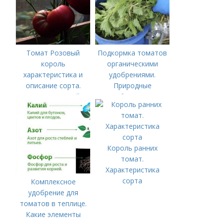
Томат Розовый
Подкормка томатов
король
органическими
характеристика и
удобрениями.
описание сорта.
Природные
Отечественный
удобрения для
культивар с
подкормки "по листу"
небывалой
урожайностью —
томат Розовый
Король ранних
король 8: отзывы и
томат.
описание
Характеристика
сорта
Комплексное
удобрение для
томатов в теплице.
Какие элементы