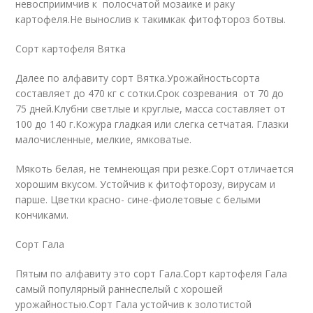
невосприимчив к полосчатой мозаике и раку
картофеля.Не вынослив к такимкак фитофтороз ботвы.
Сорт картофеля Вятка
Далее по алфавиту сорт Вятка.Урожайностьсорта
составляет до 470 кг с сотки.Срок созревания от 70 до
75 дней.Клубни светлые и круглые, масса составляет от
100 до 140 г.Кожура гладкая или слегка сетчатая. Глазки
малочисленные, мелкие, ямковатые.
Мякоть белая, не темнеющая при резке.Сорт отличается
хорошим вкусом. Устойчив к фитофторозу, вирусам и
парше. Цветки красно- сине-фиолетовые с белыми
кончиками.
Сорт Гала
Пятым по алфавиту это сорт Гала.Сорт картофеля Гала
самый популярный раннеспелый с хорошей
урожайностью.Сорт Гала устойчив к золотистой