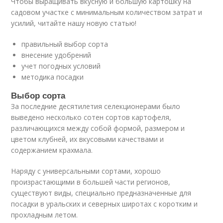
Чтобы выращивать вкусную и большую картошку на
садовом участке с минимальным количеством затрат и
усилий, читайте нашу новую статью!
правильный выбор сорта
внесение удобрений
учет погодных условий
методика посадки
Выбор сорта
За последние десятилетия селекционерами было
выведено несколько сотен сортов картофеля,
различающихся между собой формой, размером и
цветом клубней, их вкусовыми качествами и
содержанием крахмала.
Наряду с универсальными сортами, хорошо
произрастающими в большей части регионов,
существуют виды, специально предназначенные для
посадки в уральских и северных широтах с коротким и
прохладным летом.