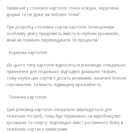
Зазвичай у столової картоплі тонка кожура, округлена
форма та не дуже заглиблені "очки".
При розробці столових сортів картоплі селекціонери
особливу увагу приділяють вмісту в клубнях крохмалю,
який не повинен перевищувати 18 процентів.
· Кормова картопля
До цього типу картоплі відносяться різновиди, спеціально
призначені для подальшої відгодівлі домашніх тварин,
тому клубні цих сортів є досить великими, насичені білком
і крохмалем, та мають підвищену врожайність.
· Технічна картопля
Цей різновид картоплі спеціально вирощується для
технічних потреб, тому йде переважно на виробництво
крохмалю та спирту. Відповідно вміст рослинного білку в
технічних сортах є невисоким.