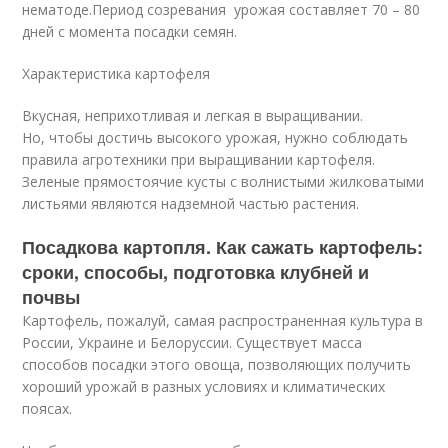
нематоде.Период созревания урожая составляет 70 – 80
дней с момента посадки семян.
Характеристика картофеля
Вкусная, неприхотливая и легкая в выращивании.
Но, чтобы достичь высокого урожая, нужно соблюдать
правила агротехники при выращивании картофеля.
Зеленые прямостоячие кусты с волнистыми жилковатыми
листьями являются надземной частью растения.
Посадкова картопля. Как сажать картофель:
сроки, способы, подготовка клубней и
почвы
Картофель, пожалуй, самая распространенная культура в
России, Украине и Белоруссии. Существует масса
способов посадки этого овоща, позволяющих получить
хороший урожай в разных условиях и климатических
поясах.