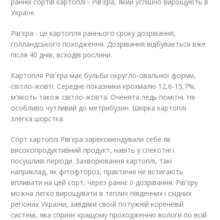
ранніх сортів картоплі - Рів'єра, який успішно вирощують в
Україні.
Рів'єра - це картопля раннього сроку дозрівання,
голландського походження. Дозрівання відбувається вже
після 40 днів, всходів рослини.
Картопля Рів'єра має бульби округло-овальної форми,
світло-жовті. Середнє показники крохмалю 12,6-15,7%,
м'якоть також світло-жовта. Оченята ледь помітні. Не
особливо чутливий до метрибузин. Шкірка картоплі
злегка шорстка.
Сорт картоплі Рів'єра зарекомендували себе як
високопродуктивний продукт, навіть у спекотні і
посушливі періоди. Захворювання картоплі, такі
наприклад, як фітофтороз, практичні не встигають
впливати на цей сорт, через раннє її дозрівання. Рів'єру
можна легко вирощувати в теплих південних і східних
регіонах України, завдяки своїй потужній кореневій
системі, яка сприяє кращому проходженню вологи по всій