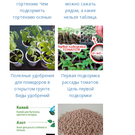
гортензии. Чем
можно сажать
подкормить
рядом, а какие
гортензию осенью
нельзя таблица.
Хорошие соседи
Полезные удобрения
Первая подкормка
для помидоров в
рассады томатов.
открытом грунте.
Цель первой
Виды удобрений
подкормки