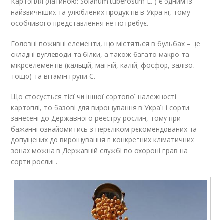
Картопля (латиною: Solanum tuberosum L. ) є одним із
найзвичніших та улюблених продуктів в Україні, тому
особливого представлення не потребує.
Головні поживні елементи, що містяться в бульбах – це
складні вуглеводи та білки, а також багато макро та
мікроелементів (кальцій, магній, калій, фосфор, залізо,
тощо) та вітамін групи C.
Що стосується тієї чи іншої сортової належності
картоплі, то базові для вирощування в Україні сорти
занесені до Державного реєстру рослин, тому при
бажанні ознайомитись з переліком рекомендованих та
допущених до вирощування в конкретних кліматичних
зонах можна в Державній службі по охороні прав на
сорти рослин.