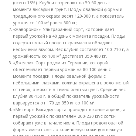
(всего 13%). Клубни созревают на 50-60 день с
момента высадки в грунт. Плоды овальной формы и
традиционного окраса весят 120-300 г, а показатель
урожая со 100 м² равен 500 кг;
«Жаворонок». Ультраранний сорт, который дает
первый урожай на 40 день с момента посадки. Плоды
содержат малый процент крахмала и обладают
необычным вкусом. Вес клубня составляет 100-210 г, а
урожайность со 100 м² достигает 350-400 кг.
«Джелли». Сорт родом из Германии, который
обеспечивает первый урожай на 80-100 день с
момента посадки. Плоды овальной формы с
небольшими глазками, кожица окрашена в золотистый
оттенок, а мякоть в темно-желтый цвет. Средний вес
клубня 80-150 г, а общий показатель урожайности
варьируется от 170 до 350 кг со 100 м².
«Метеор». Высадку сорта проводят в конце апреля, а
первый урожай с показателем 200-230 кг/с сотки
собирают уже в начале июля. Плоды продолговатой
формы имеют светло-коричневую кожицу и нежную