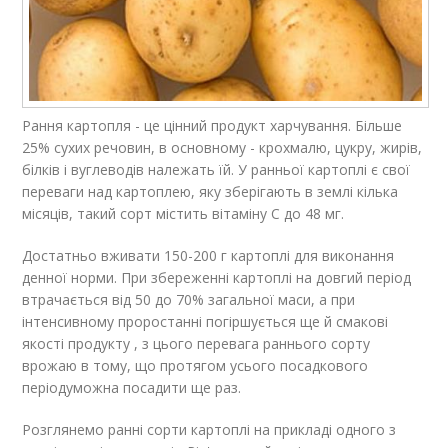
Рання картопля - це цінний продукт харчування. Більше
25% сухих речовин, в основному - крохмалю, цукру, жирів,
білків і вуглеводів належать їй. У ранньої картоплі є свої
переваги над картоплею, яку зберігають в землі кілька
місяців, такий сорт містить вітаміну C до 48 мг.
Достатньо вживати 150-200 г картоплі для виконання
денної норми. При збереженні картоплі на довгий період
втрачається від 50 до 70% загальної маси, а при
інтенсивному проростанні погіршується ще й смакові
якості продукту , з цього перевага раннього сорту
врожаю в тому, що протягом усього посадкового
періодуможна посадити ще раз.
Розглянемо ранні сорти картоплі на прикладі одного з