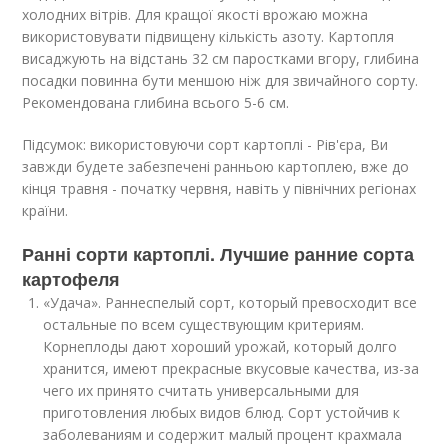
холодних вітрів. Для кращої якості врожаю можна
використовувати підвищену кількість азоту. Картопля
висаджують на відстань 32 см паростками вгору, глибина
посадки повинна бути меншою ніж для звичайного сорту.
Рекомендована глибина всього 5-6 см.
Підсумок: використовуючи сорт картоплі - Рів'єра, Ви
завжди будете забезпечені ранньою картоплею, вже до
кінця травня - початку червня, навіть у північних регіонах
країни.
Ранні сорти картоплі. Лучшие ранние сорта
картофеля
«Удача». Раннеспелый сорт, который превосходит все
остальные по всем существующим критериям.
Корнеплоды дают хороший урожай, который долго
хранится, имеют прекрасные вкусовые качества, из-за
чего их принято считать универсальными для
приготовления любых видов блюд. Сорт устойчив к
заболеваниям и содержит малый процент крахмала