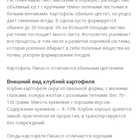
объёмный куст с крупными тёмно-зелёными листьями и
белыми венчиками. Картофель обильно цветёт, но редко
даёт семенные ягоды. В одном кусте формируется
обычно до 20 плодов. Из-за большой площади листвы
растение поглощает много света. Фотосинтез усиливает
все процессы, в том числе и развитие корневой системы,
которая усиленно вбирает в себя полезные вещества из
почвы, ускоряя формирование плодов.
Картофель Пикассо отличается обильным цветением
Внешний вид клубней картофеля
Клубни картофеля округло овальной формы, с мелкими
глазками, кожура жёлтая с розовыми пятнами. Вес 70–
120 грамм. Мякоть кремовая с хорошим вкусом.
Содержание крахмала — 8–13%. Клубни хорошо хранятся
зимой, практически не прорастая, и транспортируются
без повреждений.
Плоды картофеля Пикассо отличаются хорошим