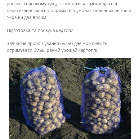
рослині і високому кущу, який захищає міжряддя від
пересихання,можно отримате в умовах південних регіонів
України два врожаї.
Підготовка та посадка картоплі
Завчасне пророщування бульб дає можливість
отримувати більш ранній урожай картоплі.