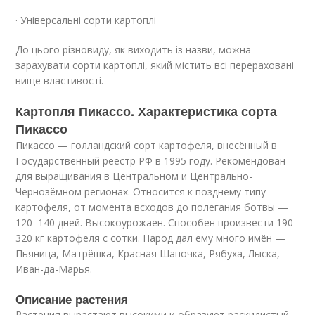
· Універсальні сорти картоплі
До цього різновиду, як виходить із назви, можна
зарахувати сорти картоплі, який містить всі перераховані
вище властивості.
Картопля Пикассо. Характеристика сорта
Пикассо
Пикассо — голландский сорт картофеля, внесённый в
Государственный реестр РФ в 1995 году. Рекомендован
для выращивания в Центральном и Центрально-
Чернозёмном регионах. Относится к позднему типу
картофеля, от момента всходов до полегания ботвы —
120–140 дней. Высокоурожаен. Способен произвести 190–
320 кг картофеля с сотки. Народ дал ему много имён —
Пьяница, Матрёшка, Красная Шапочка, Рябуха, Лыска,
Иван-да-Марья.
Описание растения
Растения вырастают высокими и образуют раскидистый,