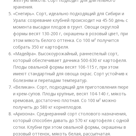
желтую мякоть. Сорт подходит для длительного
хранения.
«Снегирь». Сорт, идеально подходящий для Сибири и
Урала: созревание клубней происходит на 45-50 день с
момента высадки плодов в грунт. Овощи округлой
формы весят 130-200 г, окрашены в розовый цвет, при
этом мякоть белого оттенка. Со 100 м² получится
собрать 350 кг картофеля.
«Мадейра». Высокоурожайный, раннеспелый сорт,
который обеспечивает дачника 500-630 кг картофеля.
Плоды овальной формы весят 106-115 г, при этом
имеют стандартный для овоща окрас. Сорт устойчив к
болезням и перепадам температур.
«Великан». Сорт, подходящий для приготовления пюре
и крем-супов. Плоды крупные, весят 104-140 г, мякоть
кремовая, достаточно плотная. Со 100 м² можно
получить до 580 кг корнеплодов.
«Аризона». Среднеранний сорт столового назначения,
который способен давать до 570 кг картофеля с одной
сотки. Клубни при этом овальной формы, окрашены в
розовый оттенок, мякоть белая, рассыпчатая.