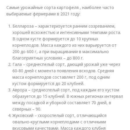
Самые урожайные сорта картофеля , наиболее часто
выбираемые фермерами в 2021 году:
Беллароза – характеризуется ранним созреванием,
хорошей всхожестью и интенсивными темпами роста.
В одном кусте формируется до 10 крупных
корнеплодов. Масса каждого из них варьируется от
200 до 600 г, а при выращивании в максимально
благоприятных условиях – до 800 г.
Гала – среднеспелый сорт, дающий урожай уже через
60-80 дней с момента появления всходов. Средняя
масса корнеплодов составляет 200 г, под одним
кустом формируется до 20 клубней.
Аврора – среднеспелый сорт, под каждым его кустом
образуется до 15 клубней. В южных регионах интервал
между посадкой и уборкой составляет 70 дней, в
северных – 90.
Жуковский – скороспелый сорт, отличающийся
овально-круглыми корнеплодами с отличными
вкусовыми качествами. Масса каждого клубня