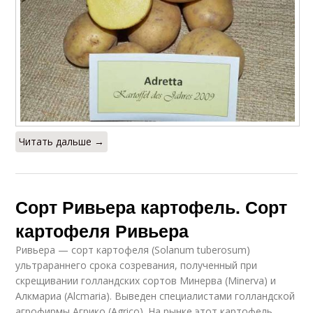
Читать дальше →
Сорт Ривьера картофель. Сорт
картофеля Ривьера
Ривьера — сорт картофеля (Solanum tuberosum)
ультрараннего срока созревания, полученный при
скрещивании голландских сортов Минерва (Minerva) и
Алкмариа (Alcmaria). Выведен специалистами голландской
агрофирмы Агрико (Agrico). На рынке этот картофель