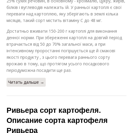
25% сухих речовин, в основному - крохмалю, цукру, жирів,
білків і вуглеводів належать їй. У ранньої картоплі є свої
переваги над картоплею, яку зберігають в землі кілька
місяців, такий сорт містить вітаміну C до 48 мг.
Достатньо вживати 150-200 г картоплі для виконання
денної норми. При збереженні картоплі на довгий період
втрачається від 50 до 70% загальної маси, а при
інтенсивному проростанні погіршується ще й смакові
якості продукту , з цього перевага раннього сорту
врожаю в тому, що протягом усього посадкового
періодуможна посадити ще раз.
Читать дальше →
Ривьера сорт картофеля.
Описание сорта картофеля
Ривьера