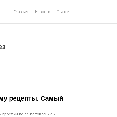
Главная
Новости
Статьи
ез
иму рецепты. Самый
м простым по приготовлению и