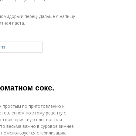
помидоры и перец. Дальше я напишу
атная паста.
томатном соке.
м простым по приготовлению и
готовленном по этому рецепту с
т свою приятную плотность и
что весьма важно в суровое зимнее
 не используется стерилизация,