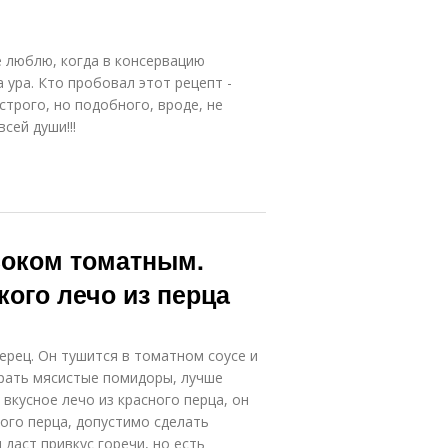
е люблю, когда в консервацию
 ура. Кто пробовал этот рецепт -
строго, но подобного, вроде, не
сей души!!!
 соком томатным.
кого лечо из перца
ерец. Он тушится в томатном соусе и
брать мясистые помидоры, лучше
 вкусное лечо из красного перца, он
ного перца, допустимо сделать
даст привкус горечи, но есть