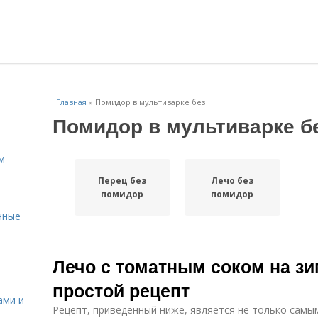
Главная
»
Помидор в мультиварке без
Помидор в мультиварке б
м
Перец без
Лечо без
помидор
помидор
нные
Лечо с томатным соком на з
простой рецепт
ами и
Рецепт, приведенный ниже, является не только самы