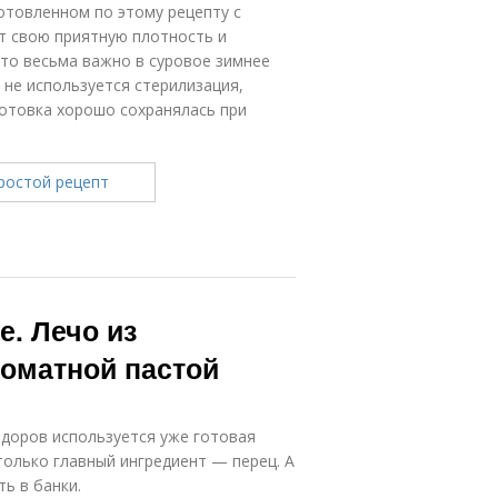
готовленном по этому рецепту с
т свою приятную плотность и
что весьма важно в суровое зимнее
 не используется стерилизация,
готовка хорошо сохранялась при
е. Лечо из
томатной пастой
идоров используется уже готовая
только главный ингредиент — перец. А
ь в банки.