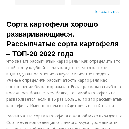
Показать все
Сорта картофеля хорошо
Картофель по
Картофель в украине
алфавиту
разваривающиеся.
Рассыпчатые сорта картофеля
– ТОП-20 2022 года
Что значит рассыпчатый картофель? Как определить это
свойство у клубней, если у каждого человека свое
индивидуальное мнение о вкусе и качестве плодов?
Ученые определили рассыпчатость картофеля как
соотношение белка и крахмала. Если крахмала в клубне в
восемь раз больше, чем белка, то такой картофель не
разваривается; если в 16 раз больше, то это рассыпчатый
картофель. Именно о нем и пойдет речь в этой статье.
Рассыпчатые сорта картофеля с желтой мякотьюАдретта
Сорт немецкой селекции отличного вкуса, урожайность
высокая и стабильная. Неприхотлив в выращивании,