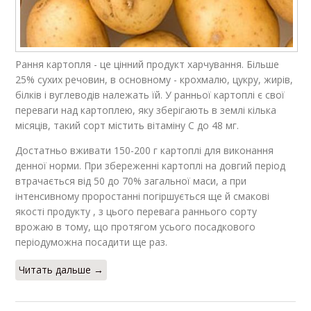
Рання картопля - це цінний продукт харчування. Більше
25% сухих речовин, в основному - крохмалю, цукру, жирів,
білків і вуглеводів належать їй. У ранньої картоплі є свої
переваги над картоплею, яку зберігають в землі кілька
місяців, такий сорт містить вітаміну C до 48 мг.
Достатньо вживати 150-200 г картоплі для виконання
денної норми. При збереженні картоплі на довгий період
втрачається від 50 до 70% загальної маси, а при
інтенсивному проростанні погіршується ще й смакові
якості продукту , з цього перевага раннього сорту
врожаю в тому, що протягом усього посадкового
періодуможна посадити ще раз.
Читать дальше →