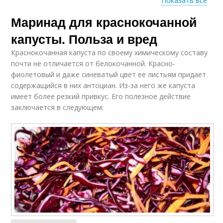
Показать все
Маринад для краснокочанной
Капусты на зиму
Капуста в банке
капусты. Польза и вред
Краснокочанная капуста по своему химическому составу
почти не отличается от белокочанной. Красно-
Салат из
фиолетовый и даже синеватый цвет ее листьям придает
краснокочанной
Капуста с морковью
содержащийся в них антоциан. Из-за него же капуста
капусты
имеет более резкий привкус. Его полезное действие
заключается в следующем: