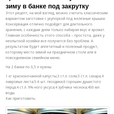
зиму в банке под закрутку
Этот рецепт, на мой взгляд, можно считать классическим
вариантом заготовки с укупоркой под железные крышки.
Консервация отлично подойдет для длительного
хранения, с каждым днем только набирая вкус и аромат.
Главная особенность этого способа – простота, даже у
неопытной хозяйки все получится без проблем. А
результатом будет аппетитный и полезный продукт,
которому место зимой на праздничном столе или в
повседневном семейном меню.
На 2 банки по 0,5 л нужны:
1 кг краснокочанной капусты;3 ст.л. соли;3 ст.л. сахара;4
лавровых листа;5-6 шт. гвоздики;6 горошин душистого
перца;4 ст.л. 9%-ного уксуса;4 зубчика чеснока;400 мл
воды.
Как приготовить: