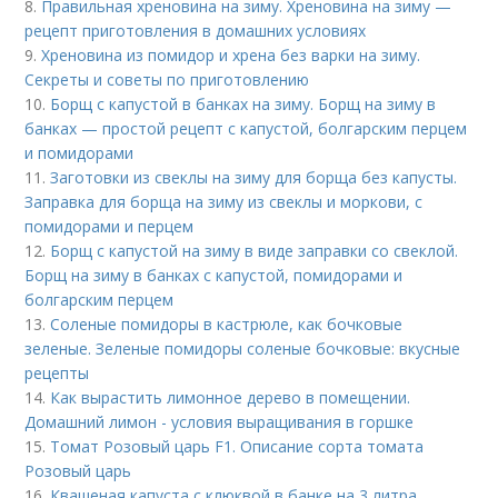
8.
Правильная хреновина на зиму. Хреновина на зиму —
рецепт приготовления в домашних условиях
9.
Хреновина из помидор и хрена без варки на зиму.
Секреты и советы по приготовлению
10.
Борщ с капустой в банках на зиму. Борщ на зиму в
банках — простой рецепт с капустой, болгарским перцем
и помидорами
11.
Заготовки из свеклы на зиму для борща без капусты.
Заправка для борща на зиму из свеклы и моркови, с
помидорами и перцем
12.
Борщ с капустой на зиму в виде заправки со свеклой.
Борщ на зиму в банках с капустой, помидорами и
болгарским перцем
13.
Соленые помидоры в кастрюле, как бочковые
зеленые. Зеленые помидоры соленые бочковые: вкусные
рецепты
14.
Как вырастить лимонное дерево в помещении.
Домашний лимон - условия выращивания в горшке
15.
Томат Розовый царь F1. Описание сорта томата
Розовый царь
16.
Квашеная капуста с клюквой в банке на 3 литра.