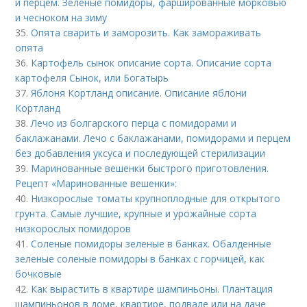
и перцем. Зеленые помидоры, фаршированные морковью
и чесноком на зиму
35.
Опята сварить и заморозить. Как замораживать
опята
36.
Картофель сынок описание сорта. Описание сорта
картофеля Сынок, или Богатырь
37.
Яблоня Кортланд описание. Описание яблони
Кортланд
38.
Лечо из болгарского перца с помидорами и
баклажанами. Лечо с баклажанами, помидорами и перцем
без добавления уксуса и последующей стерилизации
39.
Маринованные вешенки быстрого приготовления.
Рецепт «Маринованные вешенки»:
40.
Низкорослые томаты крупноплодные для открытого
грунта. Самые лучшие, крупные и урожайные сорта
низкорослых помидоров
41.
Соленые помидоры зеленые в банках. Обалденные
зеленые соленые помидоры в банках с горчицей, как
бочковые
42.
Как вырастить в квартире шампиньоны. Плантация
шампиньонов в доме, квартире, подвале или на даче