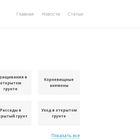
Главная
Новости
Статьи
ращивания в
Корневищные
открытом
анемоны
грунте
Рассады в
Уход в открытом
крытый грунт
грунте
Показать все