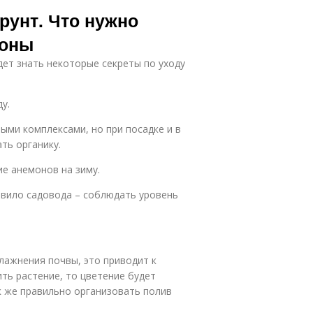
немоны для
рунт. Что нужно
сибири
моны
дет знать некоторые секреты по уходу
у.
ми комплексами, но при посадке и в
ть органику.
ие анемонов на зиму.
равило садовода – соблюдать уровень
лажнения почвы, это приводит к
ть растение, то цветение будет
к же правильно организовать полив