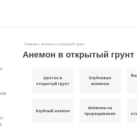
Главная
»
Анемон в открытый грунт
Анемон в открытый грунт
м
Вы
Цветок в
Клубневые
открытый грунт
анемоны
как
Анемоны на
Клубный анемон
проращивание
от
ит.
й