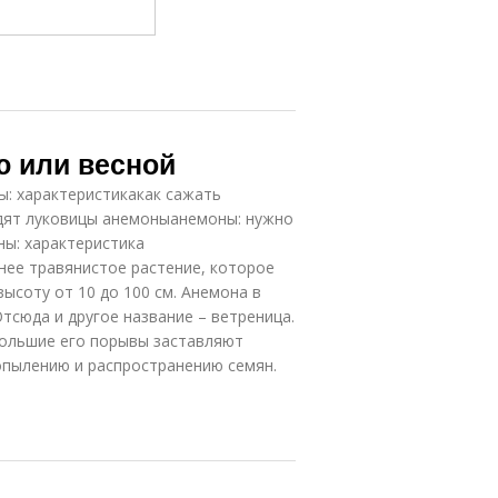
ю или весной
ы: характеристикакак сажать
дят луковицы анемоныанемоны: нужно
ны: характеристика
нее травянистое растение, которое
высоту от 10 до 100 см. Анемона в
Отсюда и другое название – ветреница.
большие его порывы заставляют
 опылению и распространению семян.