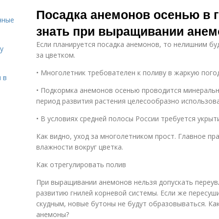
Анемоны на
А
Анемон в саду
Посадка анемонов осенью в г
подоконнике
нные
знать при выращивании ане
Если планируется посадка анемонов, то нелишним бу
у
за цветком.
• Многолетник требователен к поливу в жаркую погод
 в
• Подкормка анемонов осенью проводится минеральны
период развития растения целесообразно использова
• В условиях средней полосы России требуется укрыт
Как видно, уход за многолетником прост. Главное п
влажности вокруг цветка.
Как отрегулировать полив
При выращивании анемонов нельзя допускать переув
развитию гнилей корневой системы. Если же пересуши
скудным, новые бутоны не будут образовываться. Ка
анемоны?