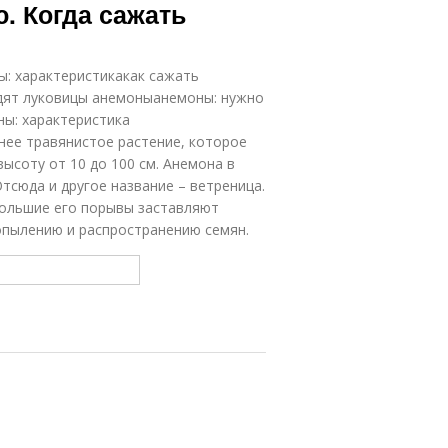
. Когда сажать
ы: характеристикакак сажать
дят луковицы анемоныанемоны: нужно
ны: характеристика
нее травянистое растение, которое
высоту от 10 до 100 см. Анемона в
Отсюда и другое название – ветреница.
большие его порывы заставляют
 опылению и распространению семян.