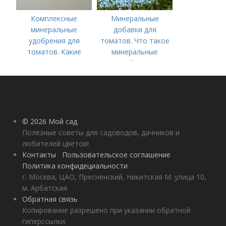
Комплексные
Минеральные
минеральные
добавки для
удобрения для
томатов. Что такое
томатов. Какие
минеральные
средства
удобрения
используются для
культуры
© 2026 Мой сад
Полезные советы для садоводов, дачников и
любителей цветов!
Контакты
Пользовательское соглашение
Политика конфидециальности
г. Москва, ЦАО, Пресненский, Никитская М. улица 10,
м. Арбатская
Обратная связь
Копирование разрешено при указании обратной
гиперссылки.