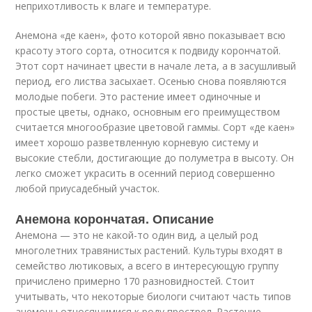
неприхотливость к влаге и температуре.
Анемона «де каен», фото которой явно показывает всю
красоту этого сорта, относится к подвиду корончатой.
Этот сорт начинает цвести в начале лета, а в засушливый
период, его листва засыхает. Осенью снова появляются
молодые побеги. Это растение имеет одиночные и
простые цветы, однако, основным его преимуществом
считается многообразие цветовой гаммы. Сорт «де каен»
имеет хорошо разветвленную корневую систему и
высокие стебли, достигающие до полуметра в высоту. Он
легко сможет украсить в осенний период совершенно
любой приусадебный участок.
Анемона корончатая. Описание
Анемона — это не какой-то один вид, а целый род
многолетних травянистых растений. Культуры входят в
семейство лютиковых, а всего в интересующую группу
причислено примерно 170 разновидностей. Стоит
учитывать, что некоторые биологи считают часть типов
анемоны относящимися к роду прострел. Растение