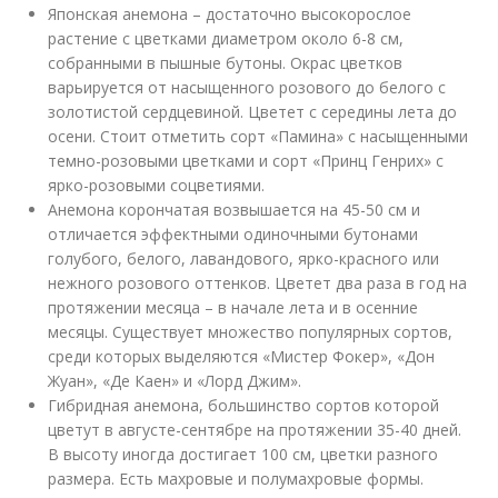
Японская анемона – достаточно высокорослое
растение с цветками диаметром около 6-8 см,
собранными в пышные бутоны. Окрас цветков
варьируется от насыщенного розового до белого с
золотистой сердцевиной. Цветет с середины лета до
осени. Стоит отметить сорт «Памина» с насыщенными
темно-розовыми цветками и сорт «Принц Генрих» с
ярко-розовыми соцветиями.
Анемона корончатая возвышается на 45-50 см и
отличается эффектными одиночными бутонами
голубого, белого, лавандового, ярко-красного или
нежного розового оттенков. Цветет два раза в год на
протяжении месяца – в начале лета и в осенние
месяцы. Существует множество популярных сортов,
среди которых выделяются «Мистер Фокер», «Дон
Жуан», «Де Каен» и «Лорд Джим».
Гибридная анемона, большинство сортов которой
цветут в августе-сентябре на протяжении 35-40 дней.
В высоту иногда достигает 100 см, цветки разного
размера. Есть махровые и полумахровые формы.