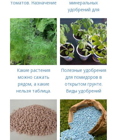
томатов. Назначение
минеральных
удобрений для
томатов.
Минеральное
питание
Какие растения
Полезные удобрения
можно сажать
для помидоров в
рядом, а какие
открытом грунте.
нельзя таблица.
Виды удобрений
Хорошие соседи