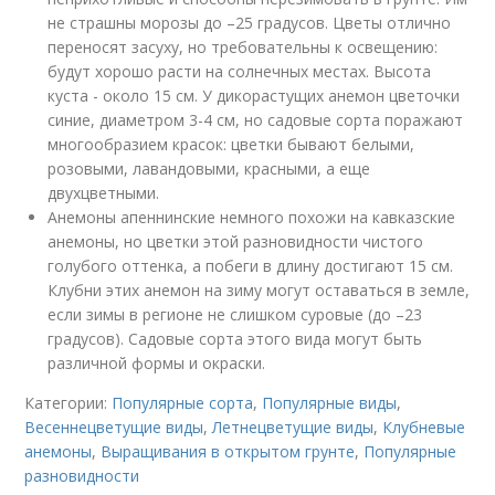
не страшны морозы до –25 градусов. Цветы отлично
переносят засуху, но требовательны к освещению:
будут хорошо расти на солнечных местах. Высота
куста - около 15 см. У дикорастущих анемон цветочки
синие, диаметром 3-4 см, но садовые сорта поражают
многообразием красок: цветки бывают белыми,
розовыми, лавандовыми, красными, а еще
двухцветными.
Анемоны апеннинские немного похожи на кавказские
анемоны, но цветки этой разновидности чистого
голубого оттенка, а побеги в длину достигают 15 см.
Клубни этих анемон на зиму могут оставаться в земле,
если зимы в регионе не слишком суровые (до –23
градусов). Садовые сорта этого вида могут быть
различной формы и окраски.
Категории:
Популярные сорта
,
Популярные виды
,
Весеннецветущие виды
,
Летнецветущие виды
,
Клубневые
анемоны
,
Выращивания в открытом грунте
,
Популярные
разновидности