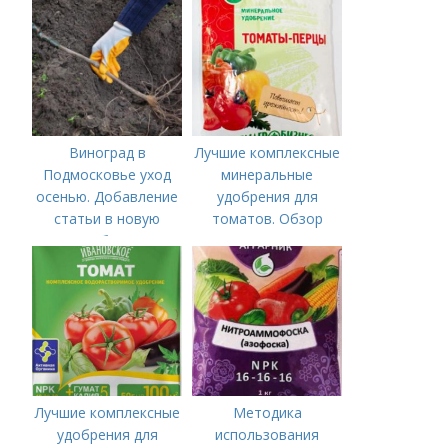
подкормки "по листу"
Виноград в
Лучшие комплексные
Подмосковье уход
минеральные
осенью. Добавление
удобрения для
статьи в новую
томатов. Обзор
подборку
лучших минеральных
удобрений для
томатов: правила
внесения в почву
Лучшие комплексные
Методика
удобрения для
использования