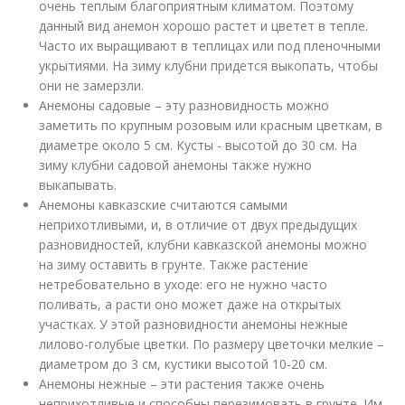
очень теплым благоприятным климатом. Поэтому
данный вид анемон хорошо растет и цветет в тепле.
Часто их выращивают в теплицах или под пленочными
укрытиями. На зиму клубни придется выкопать, чтобы
они не замерзли.
Анемоны садовые – эту разновидность можно
заметить по крупным розовым или красным цветкам, в
диаметре около 5 см. Кусты - высотой до 30 см. На
зиму клубни садовой анемоны также нужно
выкапывать.
Анемоны кавказские считаются самыми
неприхотливыми, и, в отличие от двух предыдущих
разновидностей, клубни кавказской анемоны можно
на зиму оставить в грунте. Также растение
нетребовательно в уходе: его не нужно часто
поливать, а расти оно может даже на открытых
участках. У этой разновидности анемоны нежные
лилово-голубые цветки. По размеру цветочки мелкие –
диаметром до 3 см, кустики высотой 10-20 см.
Анемоны нежные – эти растения также очень
неприхотливые и способны перезимовать в грунте. Им