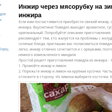
Инжир через мясорубку на зи
и
инжира
для
ы
Если вам посчастливится приобрести свежий инжир, 
инжира. Вкуснятина! Повидло выходит ароматное, гус
оригинальный. Попробуйте! описание приготовления: 
.
рекомендуют тем, кто жалуется на проблемы с желудк
соленые блюда. приглашаю вас полакомиться повидл
 борщ
легко. инжир отлично сочетается и с орешками, поэ
немного измельченного миндаля.
Простой рецепт приготовления повидла из инжира - т
1. Промойте инжир и лимон.
2. Порежьте инжир и лимон на крупные кусочки. Част
отложите в сторону. Из лимона выберите косточки. 