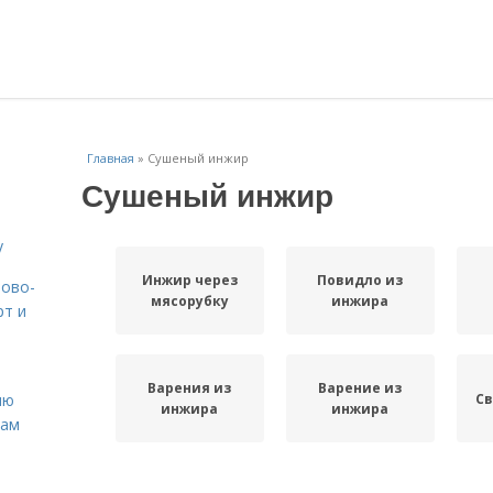
Главная
»
Сушеный инжир
Сушеный инжир
у
Инжир через
Повидло из
вово-
мясорубку
инжира
рт и
Варения из
Варение из
С
ню
инжира
инжира
нам