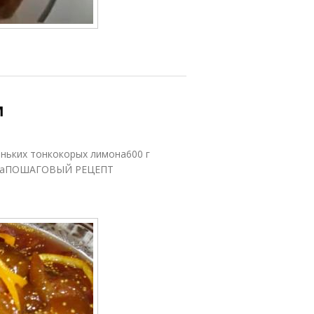
м
еньких тонкокорых лимона600 г
ксусаПОШАГОВЫЙ РЕЦЕПТ