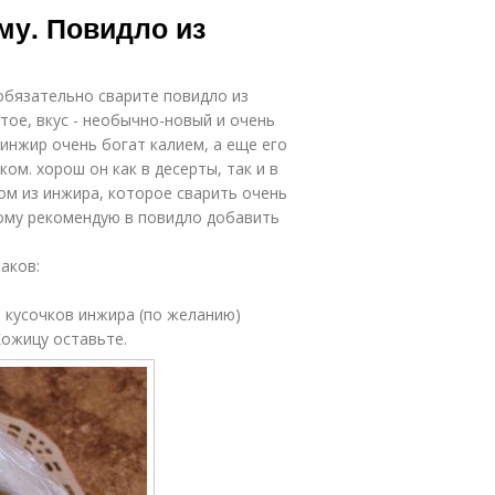
му. Повидло из
обязательно сварите повидло из
тое, вкус - необычно-новый и очень
инжир очень богат калием, а еще его
ом. хорош он как в десерты, так и в
ом из инжира, которое сварить очень
тому рекомендую в повидло добавить
аков:
ь кусочков инжира (по желанию)
Кожицу оставьте.