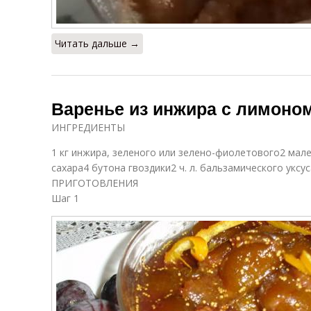
Читать дальше →
Варенье из инжира с лимоно
ИНГРЕДИЕНТЫ
1 кг инжира, зеленого или зелено-фиолетового2 мал
сахара4 бутона гвоздики2 ч. л. бальзамического у
ПРИГОТОВЛЕНИЯ
Шаг 1