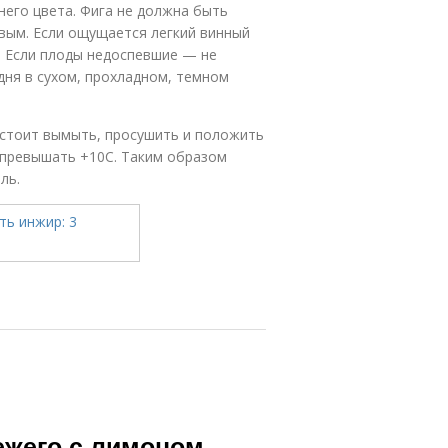
его цвета. Фига не должна быть
вым. Если ощущается легкий винный
я. Если плоды недоспевшие — не
дня в сухом, прохладном, темном
о стоит вымыть, просушить и положить
 превышать +10С. Таким образом
ль.
ежего с лимоном.