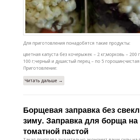
Для приготовления понадобятся такие продукты:
цветная капуста без кочерыжек – 2 кг;морковь – 200 г;
100 г;черный и душистый перец – по 5 горошин;чистая 
Приготовление:
Читать дальше →
Борщевая заправка без свекл
зиму. Заправка для борща на 
томатной пастой
Такая приправа значительно экономит ваши силы на