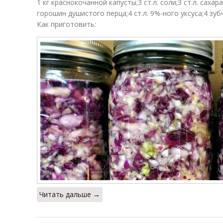
1 кг краснокочанной капусты;3 ст.л. соли;3 ст.л. сахар
горошин душистого перца;4 ст.л. 9%-ного уксуса;4 зуб
Как приготовить:
Читать дальше →