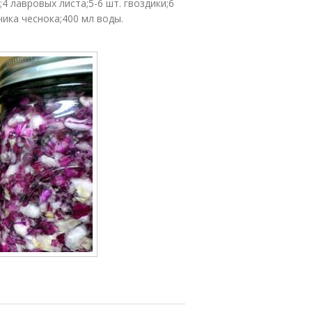
а;4 лавровых листа;5-6 шт. гвоздики;6
чика чеснока;400 мл воды.