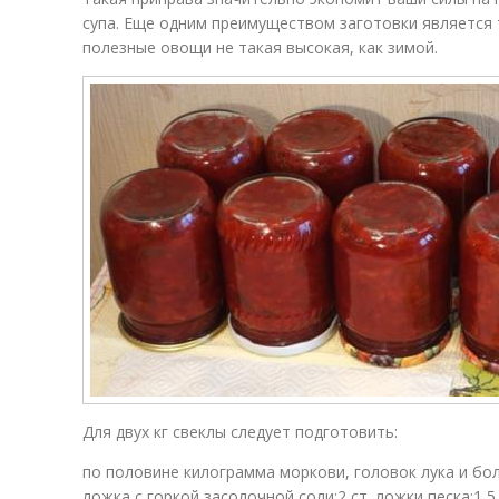
супа. Еще одним преимуществом заготовки является т
полезные овощи не такая высокая, как зимой.
Для двух кг свеклы следует подготовить:
по половине килограмма моркови, головок лука и болг
ложка с горкой засолочной соли;2 ст. ложки песка;1,5