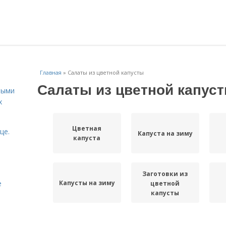
Главная
»
Салаты из цветной капусты
Салаты из цветной капус
ными
х
Цветная
це.
Капуста на зиму
капуста
Заготовки из
Капусты на зиму
е
цветной
капусты
Салат из
Капуста с