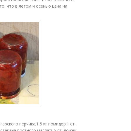
о, что в летом и осенью цена на
арского перчика;1,5 кг помидор;1 ст.
 стакана постного масла;3-5 ст. ложек