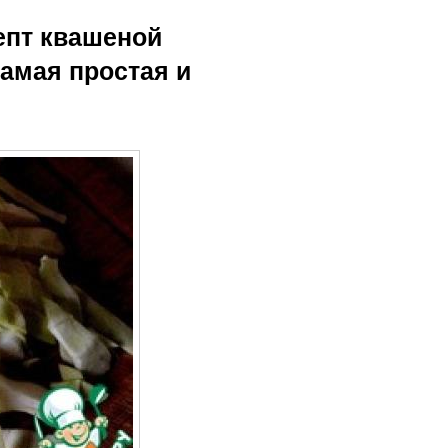
епт квашеной
амая простая и