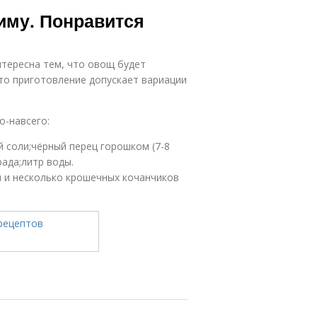
Капуста с
зиму. Понравится
приправой
нтересна тем, что овощ будет
что приготовление допускает вариации
о-навсего:
ой соли;чёрный перец горошком (7-8
ада;литр воды.
 и несколько крошечных кочанчиков