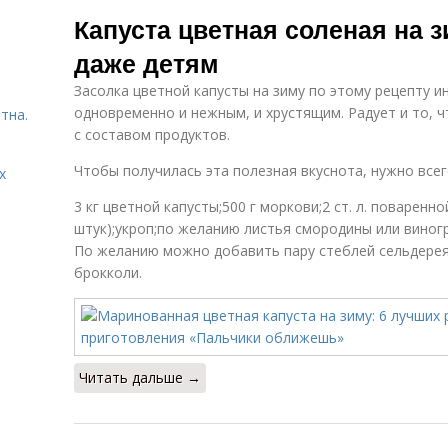
цветной
болгарским
Капуста цветная соленая на 
капусты
перцем
даже детям
Засолка цветной капусты на зиму по этому рецепту и
одновременно и нежным, и хрустящим. Радует и то, 
тна.
с составом продуктов.
Чтобы получилась эта полезная вкуснота, нужно всег
х
3 кг цветной капусты;500 г моркови;2 ст. л. поваренн
штук);укроп;по желанию листья смородины или виногр
По желанию можно добавить пару стеблей сельдерея
брокколи.
Читать дальше →