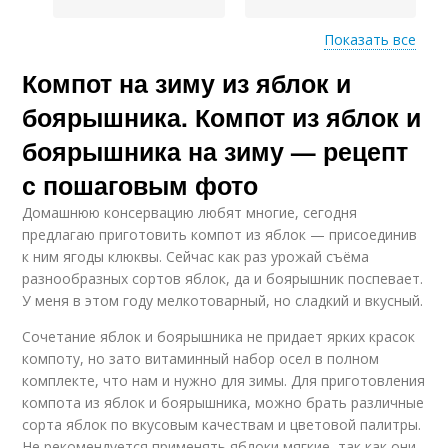
Показать все
Компот на зиму из яблок и
Рецепт без
стерилизации
боярышника. Компот из яблок и
боярышника на зиму — рецепт
с пошаговым фото
Домашнюю консервацию любят многие, сегодня
предлагаю приготовить компот из яблок — присоединив
к ним ягоды клюквы. Сейчас как раз урожай съёма
разнообразных сортов яблок, да и боярышник поспевает.
У меня в этом году мелкотоварный, но сладкий и вкусный.
Сочетание яблок и боярышника не придает ярких красок
компоту, но зато витаминный набор осел в полном
комплекте, что нам и нужно для зимы. Для приготовления
компота из яблок и боярышника, можно брать различные
сорта яблок по вкусовым качествам и цветовой палитры.
Не рекомендуется применять яблоки мягкие, так как они