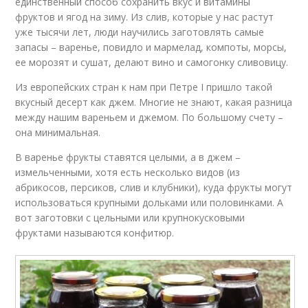
единственный способ сохранить вкус и витамины
фруктов и ягод на зиму. Из слив, которые у нас растут
уже тысячи лет, люди научились заготовлять самые
запасы – варенье, повидло и мармелад, компоты, морсы,
ее морозят и сушат, делают вино и самогонку сливовицу.
Из европейских стран к нам при Петре I пришло такой
вкусный десерт как джем. Многие не знают, какая разница
между нашим вареньем и джемом. По большому счету –
она минимальная.
В варенье фрукты ставятся целыми, а в джем –
измельченными, хотя есть несколько видов (из
абрикосов, персиков, слив и клубники), куда фрукты могут
использоваться крупными дольками или половинками. А
вот заготовки с цельными или крупнокусковыми
фруктами называются конфитюр.