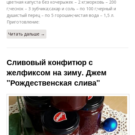
цветная капуста без кочерыжек – 2 кг;морковь – 200
г;чеснок – 3 зубчика;сахар и соль – по 100 г;черный и
душистый перец – по 5 горошин;чистая вода – 1,5 л.
Приготовление:
Читать дальше →
Сливовый конфитюр с
желфиксом на зиму. Джем
"Рождественская слива"