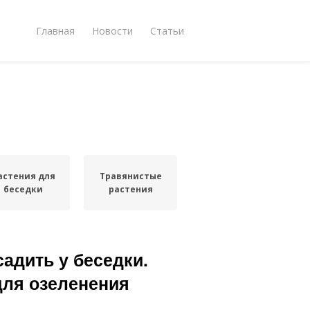
Главная
Новости
Статьи
астения для
Травянистые
беседки
растения
адить у беседки.
ля озеленения