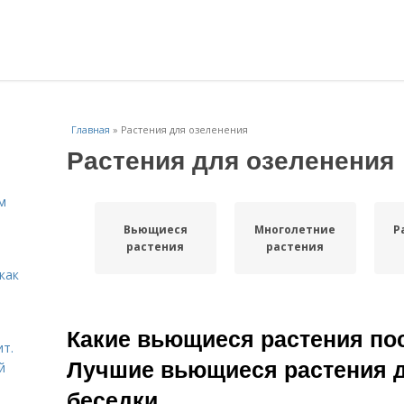
Главная
»
Растения для озеленения
Растения для озеленения
м
Вьющиеся
Многолетние
Р
растения
растения
как
Какие вьющиеся растения пос
ит.
Лучшие вьющиеся растения д
й
беседки