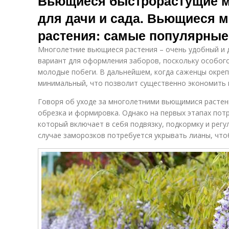
Вьющиеся быстрорастущие м
для дачи и сада. Вьющиеся 
растения: самые популярные
Многолетние вьющиеся растения – очень удобный и
вариант для оформления заборов, поскольку особог
молодые побеги. В дальнейшем, когда саженцы окреп
минимальный, что позволит существенно экономить в
Говоря об уходе за многолетними вьющимися растен
обрезка и формировка. Однако на первых этапах пот
который включает в себя подвязку, подкормку и регу
случае заморозков потребуется укрывать лианы, что