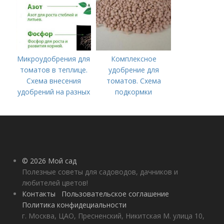
Микроудобрения для
Комплексное
томатов в теплице.
удобрение для
Схема внесения
томатов. Схема
удобрений на разных
подкормки
этапах развития
помидоров от
помидоров
рассады до сбора
урожая
© 2026 Мой сад
Полезные советы для садоводов, дачников и
любителей цветов!
Контакты
Пользовательское соглашение
Политика конфидециальности
г. Москва, ЦАО, Пресненский, Никитская М. улица 10,