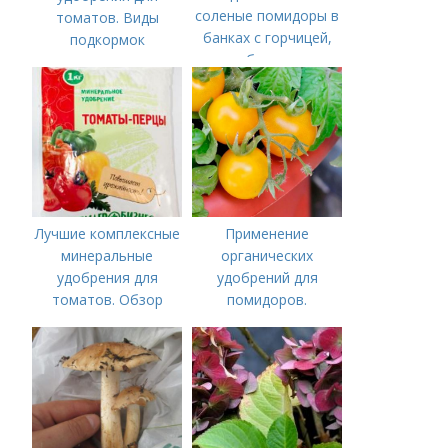
соленые помидоры в
томатов. Виды
банках с горчицей,
подкормок
как бочковые
Лучшие комплексные
Применение
минеральные
органических
удобрения для
удобрений для
томатов. Обзор
помидоров.
лучших минеральных
Органические
удобрений для
удобрения для
томатов: правила
томатов
внесения в почву