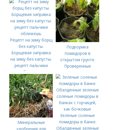
Рецепт на зиму борщ
без капусты.
Подкормка
Борщевая заправка
помидоров в
на зиму без капусты:
открытом грунте.
рецепт пальчики
Проверенные
оближешь
органические и
минеральные
удобрения
Зеленые соленые
помидоры в банке.
Минеральные
Обалденные зеленые
удобрения для