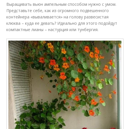
Выращивать вьюн ампельным способом нужно с умом.
Представьте себе, как из огромного подвешенного
контейнера «вываливается» на голову развесистая
клюква – куда ее девать? Идеально для этого подойдут
компактные лианы – настурция или тунбергия.