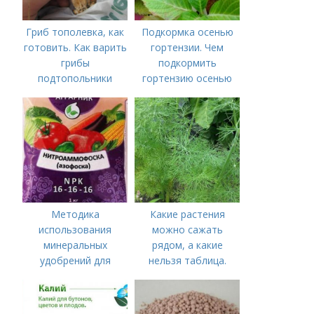
Гриб тополевка, как
Подкормка осенью
готовить. Как варить
гортензии. Чем
грибы
подкормить
подтопольники
гортензию осенью
Методика
Какие растения
использования
можно сажать
минеральных
рядом, а какие
удобрений для
нельзя таблица.
томатов.
Хорошие соседи
Минеральное
питание