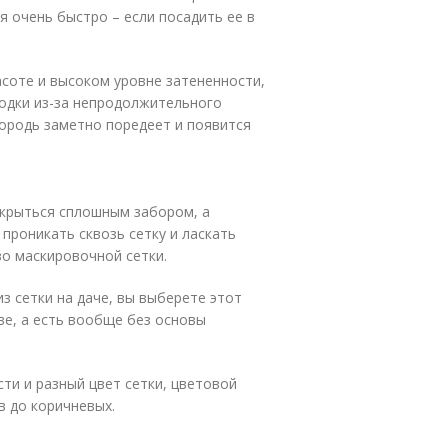
я очень быстро – если посадить ее в
соте и высоком уровне затененности,
родки из-за непродолжительного
городь заметно поредеет и появится
акрыться сплошным забором, а
роникать сквозь сетку и ласкать
о маскировочной сетки.
из сетки на даче, вы выберете этот
ове, а есть вообще без основы
ти и разный цвет сетки, цветовой
в до коричневых.