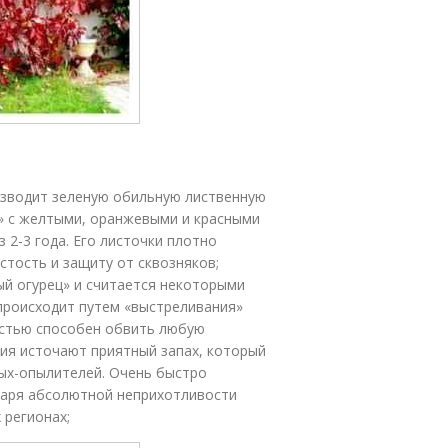
оизводит зеленую обильную лиственную
» с желтыми, оранжевыми и красными
 2-3 года. Его листочки плотно
стость и защиту от сквозняков;
ый огурец» и считается некоторыми
происходит путем «выстреливания»
костью способен обвить любую
ния источают приятный запах, который
ых-опылителей. Очень быстро
одаря абсолютной неприхотливости
 регионах;