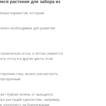
еся растения для забора из
ненных вариантов, которым
зненно необходимые для развития
таллическая сетка, а летом сливается
ить сетку и в другие цвета, если
сторонних глаз, можно рассмотреть
епрозрачным.
вает буйная зелень от вьющихся
стро растущий однолетник, например,
о и «поползет» на близлежащие