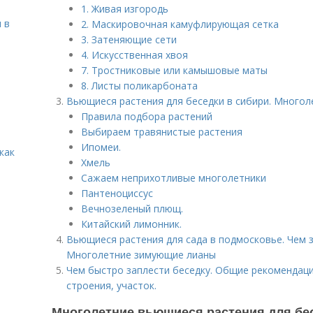
1. Живая изгородь
 в
2. Маскировочная камуфлирующая сетка
3. Затеняющие сети
4. Искусственная хвоя
7. Тростниковые или камышовые маты
8. Листы поликарбоната
Вьющиеся растения для беседки в сибири. Многол
Правила подбора растений
Выбираем травянистые растения
Ипомеи.
как
Хмель
Сажаем неприхотливые многолетники
Пантеноциссус
Вечнозеленый плющ.
Китайский лимонник.
Вьющиеся растения для сада в подмосковье. Чем 
Многолетние зимующие лианы
Чем быстро заплести беседку. Общие рекомендац
строения, участок.
Многолетние вьющиеся растения для бес