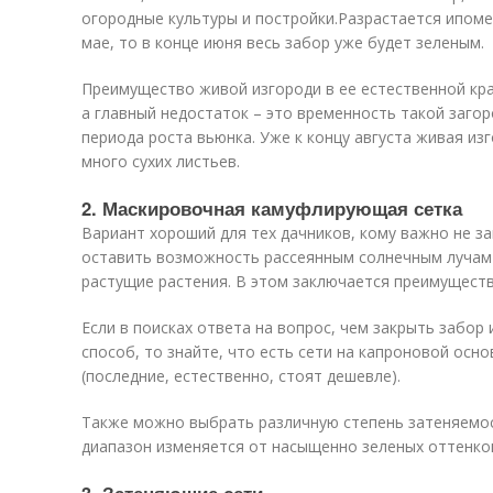
огородные культуры и постройки.Разрастается ипоме
мае, то в конце июня весь забор уже будет зеленым.
Преимущество живой изгороди в ее естественной кра
а главный недостаток – это временность такой заго
периода роста вьюнка. Уже к концу августа живая из
много сухих листьев.
2. Маскировочная камуфлирующая сетка
Вариант хороший для тех дачников, кому важно не з
оставить возможность рассеянным солнечным лучам п
растущие растения. В этом заключается преимуществ
Если в поисках ответа на вопрос, чем закрыть забор 
способ, то знайте, что есть сети на капроновой осн
(последние, естественно, стоят дешевле).
Также можно выбрать различную степень затеняемос
диапазон изменяется от насыщенно зеленых оттенко