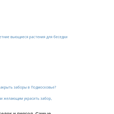
етние вьющиеся растения для беседки
закрыть заборы в Подмосковье?
ии желающим украсить забор,
едок и пергол. Самые