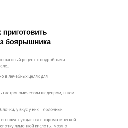
к приготовить
из боярышника
 пошаговый рецепт с подробными
ле..
о в лечебных целях для
ать гастрономическим шедевром, в нем
очки, у вкус у них – яблочный.
 его вкус нуждается в «ароматической
щепотку лимонной кислоты, можно