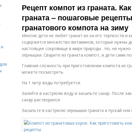
Рецепт компот из граната. Ка
и
граната – пошаговые рецепты
.
гранатового компота на зиму
Многие дети не любят гранат из-за его терпкости и к
содержится множество витаминов, которые нужны дет
 и
настоящее сокровище в мире природы . Но, не нужно
зёрнышки. Сварите из граната компот, и дети сами п
для
Главная сложность при приготовлении компота из гр
ы
можете посмотреть
На 1 литр воды потребуется:
Залейте в кастрюлю воду и засыпьте сахар. После з
сахар растворился.
Засыпьте в кастрюлю зёрнышки граната и пускай они 