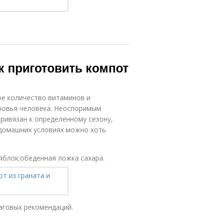
ак приготовить компот
е количество витаминов и
ровья человека. Неоспоримым
привязан к определенному сезону,
домашних условиях можно хоть
яблок;обеденная ложка сахара.
аговых рекомендаций.