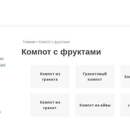
Главная
»
Компот с фруктами
Компот с фруктами
ню
нам
Компот из
Гранатовый
Ко
граната
компот
Компот из
Компот из айвы
гранат
у