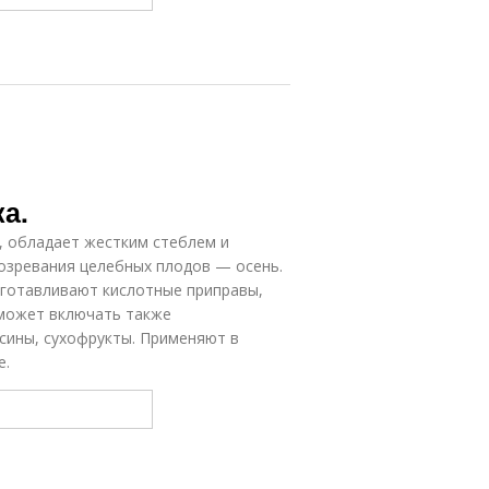
а.
 обладает жестким стеблем и
озревания целебных плодов — осень.
изготавливают кислотные приправы,
 может включать также
сины, сухофрукты. Применяют в
е.