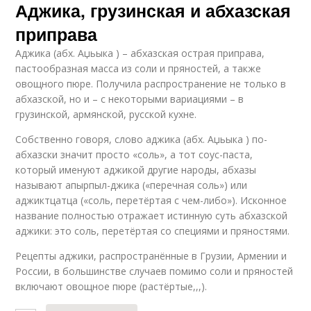
Аджика, грузинская и абхазская
приправа
Аджика (абх. Аџьыка ) – абхазская острая приправа,
пастообразная масса из соли и пряностей, а также
овощного пюре. Получила распространение не только в
абхазской, но и – с некоторыми вариациями – в
грузинской, армянской, русской кухне.
Собственно говоря, слово аджика (абх. Аџьыка ) по-
абхазски значит просто «соль», а тот соус-паста,
который именуют аджикой другие народы, абхазы
называют апырпыл-джика («перечная соль») или
аджиктцатца («соль, перетёртая с чем-либо»). Исконное
название полностью отражает истинную суть абхазской
аджики: это соль, перетёртая со специями и пряностями.
Рецепты аджики, распространённые в Грузии, Армении и
России, в большинстве случаев помимо соли и пряностей
включают овощное пюре (растёртые,,,).