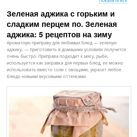
Показать все
Зеленая аджика с горьким и
Приправа из зеленого
Приправа из перцев
перца
сладким перцем по. Зеленая
аджика: 5 рецептов на зиму
Ароматную приправу для любимых блюд — зеленую
Жгучая аджика
Аджика на зиму
аджику, — приготовить в домашних условиях получится
очень быстро. Приправа подходит к мясу, рыбе,
используется как заправка для первых блюд, ее можно
использовать вместо соли с овощами, украсит любое
блюдо новыми вкусовыми оттенками.
Аджика в домашних
Абхазская аджика
условиях
Аджика из острого
Кавказская аджика
перца