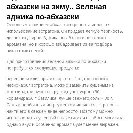
абхазски на зиму.. Зеленая
аджика по-абхазски
Основным отличием абхазского рецепта является
использование эстрагона. Он придает легкую терпкость,
делает вкус ярче. Аджика по-абхазски не только
ароматна, но и хорошо взбадривает из-за подбора
пикантных специй.
Для приготовления зеленой аджики по-абхазски
потребуются следующие продукты:
перец чили или горьких сортов – 1 кг;три головки
чеснока;60г эстрагона, можно заменить сушеным из
магазина;три пучка петрушки;пучок укропа;50 г
кориандра;50 г базилика, лучше свежего;соль – 30 г.
Самым необычным ингредиентом является эстрагон –
найти его в свежем виде непросто. Поэтому можно
использовать сушенный в пакетиках из любого магазина,
однако вкус и особенно аромат будет менее выражен.