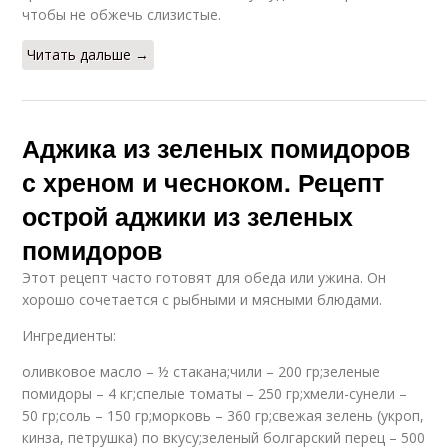
чтобы не обжечь слизистые.
Читать дальше →
Аджика из зеленых помидоров
с хреном и чесноком. Рецепт
острой аджики из зеленых
помидоров
Этот рецепт часто готовят для обеда или ужина. Он
хорошо сочетается с рыбными и мясными блюдами.
Ингредиенты:
оливковое масло – ½ стакана;чили – 200 гр;зеленые
помидоры – 4 кг;спелые томаты – 250 гр;хмели-сунели –
50 гр;соль – 150 гр;морковь – 360 гр;свежая зелень (укроп,
кинза, петрушка) по вкусу;зеленый болгарский перец – 500