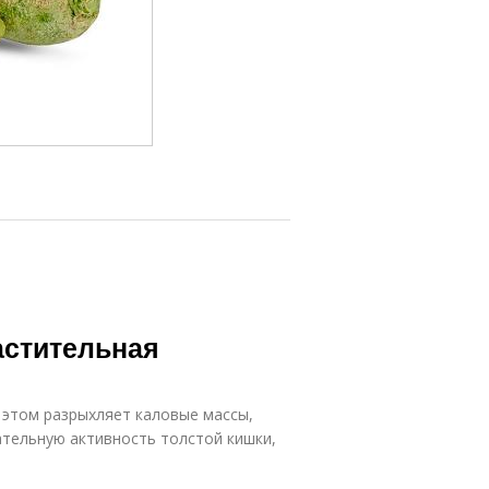
астительная
и этом разрыхляет каловые массы,
ательную активность толстой кишки,