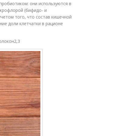
пробиотиком: они используются в
икрофлорой (бифидо- и
учетом того, что состав кишечной
ние доли клетчатки в рационе
олокон2,3