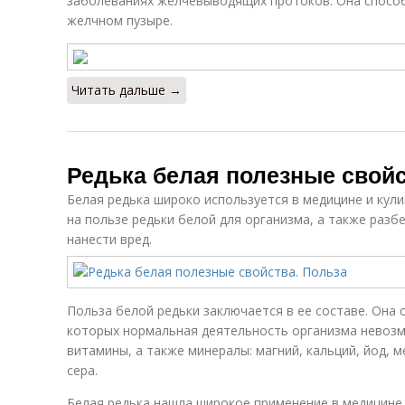
заболеваниях желчевыводящих протоков. Она спосо
желчном пузыре.
Читать дальше →
Редька белая полезные свойс
Белая редька широко используется в медицине и кул
на пользе редьки белой для организма, а также разб
нанести вред.
Польза белой редьки заключается в ее составе. Она
которых нормальная деятельность организма невозмо
витамины, а также минералы: магний, кальций, йод, м
сера.
Белая редька нашла широкое применение в медицине 