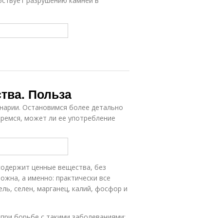
бствует разрушению камней в
тва. Польза
инарии. Остановимся более детально
еремся, может ли ее употребление
 содержит ценные вещества, без
жна, а именно: практически все
ель, селен, марганец, калий, фосфор и
при борьбе с такими заболеваниями: