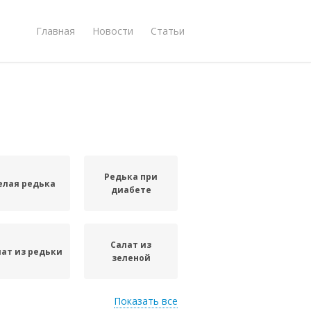
Главная
Новости
Статьи
Редька при
елая редька
диабете
Салат из
лат из редьки
зеленой
Показать все