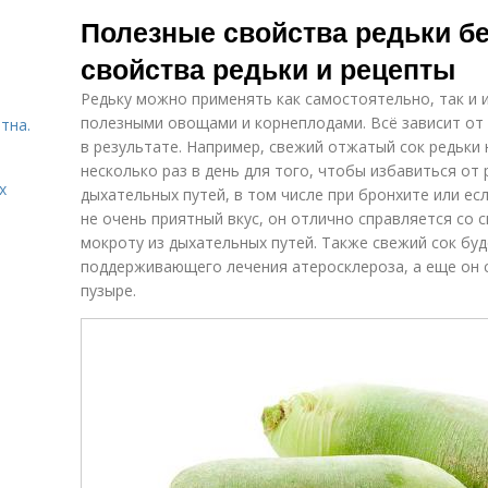
Салат с
Мясной салат
Са
Полезные свойства редьки б
ветчиной
свойства редьки и рецепты
Редьку можно применять как самостоятельно, так и 
полезными овощами и корнеплодами. Всё зависит от 
тна.
в результате. Например, свежий отжатый сок редьки
несколько раз в день для того, чтобы избавиться от
х
дыхательных путей, в том числе при бронхите или ес
не очень приятный вкус, он отлично справляется со 
мокроту из дыхательных путей. Также свежий сок бу
поддерживающего лечения атеросклероза, а еще он 
пузыре.