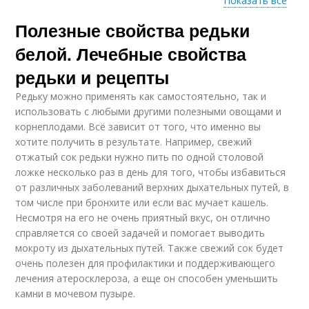
Показать все
Полезные свойства редьки
Салат из черной
Салат с ветчиной
редьки
белой. Лечебные свойства
редьки и рецепты
Редьку можно применять как самостоятельно, так и
Мясной салат
Салат с редькой
использовать с любыми другими полезными овощами и
корнеплодами. Всё зависит от того, что именно вы
хотите получить в результате. Например, свежий
отжатый сок редьки нужно пить по одной столовой
ложке несколько раз в день для того, чтобы избавиться
от различных заболеваний верхних дыхательных путей, в
том числе при бронхите или если вас мучает кашель.
Несмотря на его не очень приятный вкус, он отлично
справляется со своей задачей и помогает выводить
мокроту из дыхательных путей. Также свежий сок будет
очень полезен для профилактики и поддерживающего
лечения атеросклероза, а еще он способен уменьшить
камни в мочевом пузыре.