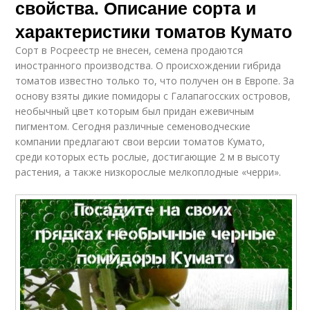
свойства. Описание сорта и
характеристики томатов Кумато
Сорт в Росреестр не внесен, семена продаются
иностранного производства. О происхождении гибрида
томатов известно только то, что получен он в Европе. За
основу взяты дикие помидоры с Галапагосских островов,
необычный цвет которым был придан ежевичным
пигментом. Сегодня различные семеноводческие
компании предлагают свои версии томатов Кумато,
среди которых есть рослые, достигающие 2 м в высоту
растения, а также низкорослые мелкоплодные «черри».